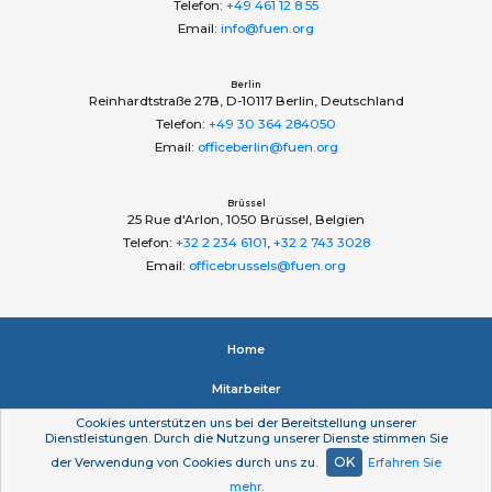
Telefon:
+49 461 12 8 55
Email:
info@fuen.org
Berlin
Reinhardtstraße 27B, D-10117 Berlin, Deutschland
Telefon:
+49 30 364 284050
Email:
officeberlin@fuen.org
Brüssel
25 Rue d'Arlon, 1050 Brüssel, Belgien
Telefon:
+32 2 234 6101
,
+32 2 743 3028
Email:
officebrussels@fuen.org
Home
Mitarbeiter
Cookies unterstützen uns bei der Bereitstellung unserer
Impressum
Dienstleistungen. Durch die Nutzung unserer Dienste stimmen Sie
OK
der Verwendung von Cookies durch uns zu.
Erfahren Sie
Datenschutzerklärung
mehr
.