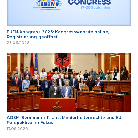
FUEN-Kongress 2026: Kongresswebsite online,
Registrierung geöffnet
23.06.2026
AGSM-Seminar in Tirana: Minderheitenrechte und EU-
Perspektive im Fokus
17.06.2026