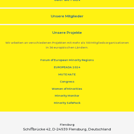
Unsere Mitglieder
Unsere Projekte
Wir arbeiten an verschiedenen Projekten mit mehr als 100 Mitgliedsorganisationen
in 36 europäischen Ländern.
Forum of European Minority Regions
EUROPEADA 2024
MUTE HATE
Congress
Women of Minorities
Minority Monitor
Minority SafePack
Flensburg
Schiﬀbrücke 42, D-24939 Flensburg, Deutschland