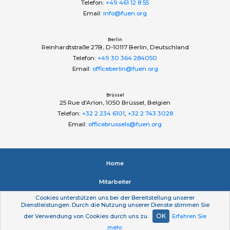
Telefon:
+49 461 12 8 55
Email:
info@fuen.org
Berlin
Reinhardtstraße 27B, D-10117 Berlin, Deutschland
Telefon:
+49 30 364 284050
Email:
officeberlin@fuen.org
Brüssel
25 Rue d'Arlon, 1050 Brüssel, Belgien
Telefon:
+32 2 234 6101
,
+32 2 743 3028
Email:
officebrussels@fuen.org
Home
Mitarbeiter
Cookies unterstützen uns bei der Bereitstellung unserer
Impressum
Dienstleistungen. Durch die Nutzung unserer Dienste stimmen Sie
OK
der Verwendung von Cookies durch uns zu.
Erfahren Sie
Datenschutzerklärung
mehr
.