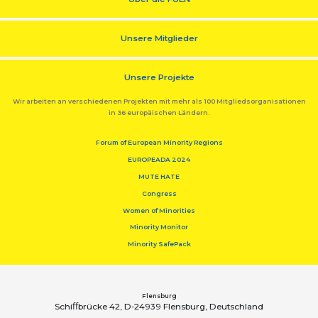
Unsere Mitglieder
Unsere Projekte
Wir arbeiten an verschiedenen Projekten mit mehr als 100 Mitgliedsorganisationen
in 36 europäischen Ländern.
Forum of European Minority Regions
EUROPEADA 2024
MUTE HATE
Congress
Women of Minorities
Minority Monitor
Minority SafePack
Flensburg
Schiﬀbrücke 42, D-24939 Flensburg, Deutschland