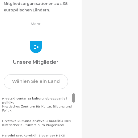
Mitgliedsorganisationen aus 38
europäischen Ländern.
Mehr
Unsere Mitglieder
Wählen Sie ein Land
Hrvatski centar za kulturu, obrazovanje i
politiku
Kroatisches Zentrum für Kultur, Bildung und
Politik
Hrvatsko kulturno društvo u Gradišću HKD
Kroatischer Kulturverein im Burgenland
Narodni svet koroških Slovencev NSKS