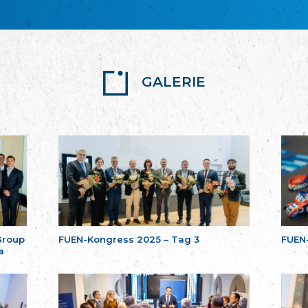
GALERIE
Group
FUEN-Kongress 2025 – Tag 3
FUEN
a