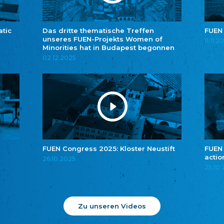
atic
Das dritte thematische Treffen
FUEN
unseres FUEN-Projekts Women of
11.11.2
Minorities hat in Budapest begonnen
02.12.2025
FUEN Congress 2025: Kloster Neustift
FUEN
actio
26.10.2025
25.10
Zu unseren Videos