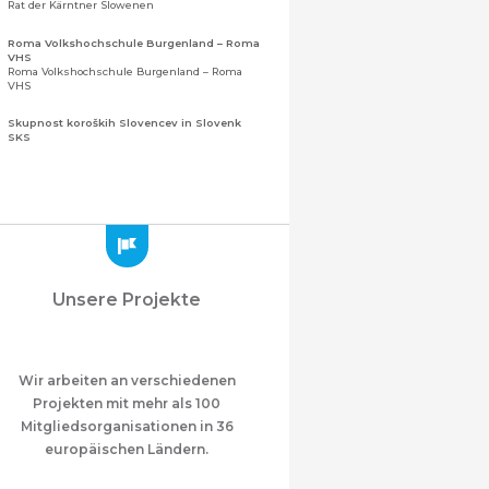
Rat der Kärntner Slowenen
Roma Volkshochschule Burgenland – Roma
VHS
Roma Volkshochschule Burgenland – Roma
VHS
Skupnost koroških Slovencev in Slovenk
SKS
Gemeinschaft der Kärntner Slowenen und
Sloweninnen
Zveza slovenskih organizacij na Koroškem
(ZSO)
Zentralverband slowenischer Organisationen
in Kärnten (ZSO)
Zajednica Crnogoraca u Albaniji “ZCGA” -
Unsere Projekte
Elbasan
Montenegrinische Gemeinschaft in Albanien
„ZCGA“ - Elbasan
Македонско Друштво "Илинден" Tирана
Mazedonischer Verein "Ilinden" – Tirana
Wir arbeiten an verschiedenen
Projekten mit mehr als 100
Meshet Türkleri Cemiyeti Azerbaycan’da
Mitgliedsorganisationen in 36
“VATAN”
"Vatan" Öffentliche Union der in
europäischen Ländern.
Aserbaidschan lebenden Ahiska-Türken