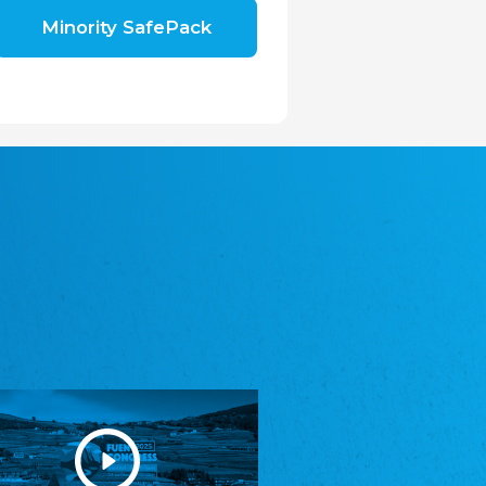
Shromáždění německých spolků v České
Minority SafePack
republice, z.s.
Landesversammlung der deutschen Vereine
in der Tschechischen Republik e.V.
Avrupa Bati Trakya Türk Federasyonu
ABTTF
Föderation der West-Thrakien Türken in
Europa
DOMOWINA - Zwjazk Łužiskich Serbow z.
t./Zwězk Łužyskich Serbow z. t.
Domowina - Bund Lausitzer Sorben e. V.
Frasche Rädj seksjoon nord
Friesenrat Sektion Nord e.V.
Friisk Foriining
Friesische Vereinigung
Heimatverein Saterland - Seelter Buund e.V.
Heimatverein Saterland - Seelter Buund e.V.
Sydslesvigsk Forening e. V.
Südschleswigscher Verein
Youth of European Nationalities (YEN)
Jugend Europäischer Volksgruppen (JEV)