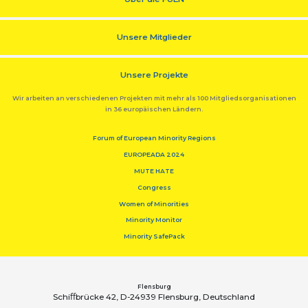
Unsere Mitglieder
Unsere Projekte
Wir arbeiten an verschiedenen Projekten mit mehr als 100 Mitgliedsorganisationen
in 36 europäischen Ländern.
Forum of European Minority Regions
EUROPEADA 2024
MUTE HATE
Congress
Women of Minorities
Minority Monitor
Minority SafePack
Flensburg
Schiﬀbrücke 42, D-24939 Flensburg, Deutschland