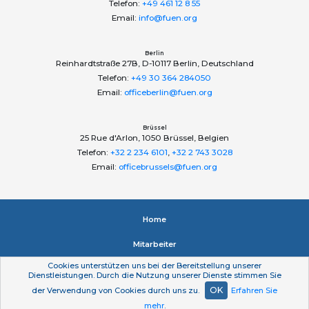
Telefon:
+49 461 12 8 55
Email:
info@fuen.org
Berlin
Reinhardtstraße 27B, D-10117 Berlin, Deutschland
Telefon:
+49 30 364 284050
Email:
officeberlin@fuen.org
Brüssel
25 Rue d'Arlon, 1050 Brüssel, Belgien
Telefon:
+32 2 234 6101
,
+32 2 743 3028
Email:
officebrussels@fuen.org
Home
Mitarbeiter
Cookies unterstützen uns bei der Bereitstellung unserer
Impressum
Dienstleistungen. Durch die Nutzung unserer Dienste stimmen Sie
OK
der Verwendung von Cookies durch uns zu.
Erfahren Sie
Datenschutzerklärung
mehr
.