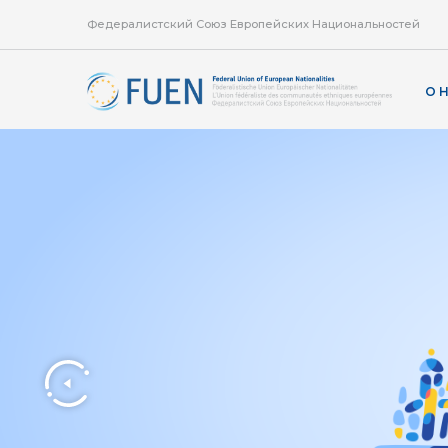
Федералистский Союз Европейских Национальностей
О 