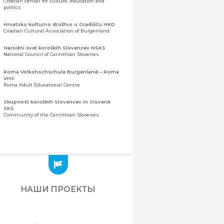
Croatian center for culture, education and
politics
Hrvatsko kulturno društvo u Gradišću HKD
Croatian Cultural Association of Burgenland
Narodni svet koroških Slovencev NSKS
National Council of Carinthian Slovenes
Roma Volkshochschule Burgenland – Roma
VHS
Roma Adult Educational Centre
Skupnost koroških Slovencev in Slovenk
SKS
Community of the Carinthian Slovenes
Zveza slovenskih organizacij na Koroškem
(ZSO)
Центральная ассоциация словенских
организаций Каринтии (ЗСО)
Zajednica Crnogoraca u Albaniji “ZCGA” -
Elbasan
Montenegrin Community in Albania “ZCGA” -
НАШИ ПРОЕКТЫ
Elbasan
Македонско Друштво "Илинден" Tирана
Macedonian Association “Ilinden” – Tirana