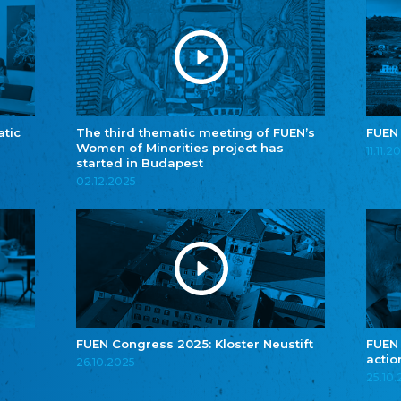
atic
The third thematic meeting of FUEN’s
FUEN
Women of Minorities project has
11.11.2
started in Budapest
02.12.2025
FUEN Congress 2025: Kloster Neustift
FUEN
actio
26.10.2025
25.10