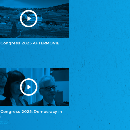
Youth of European Nationalities (YEN)
Youth of European Nationalities (YEN)
Zentralrat der Jenischen in Deutschland
e.V.
Central Council of Yenish in Germany
Zentralrat Deutscher Sinti und Roma
Central Council of German Sinti and Roma
 Congress 2025 AFTERMOVIE
Związek Polaków w Niemczech
025
Union of Poles in Germany
Bund Deutscher Nordschleswiger (BDN)
Federation of Germans in Northern Schleswig
Grænseforeningen
Danish Border Association
Eestimaa Rahvuste Ühendus
Estonian Union of National Minorities
Eestimaa Valgevenelaste Assotsiatsioon
Estonian Belorusian Association
 Congress 2025: Democracy in
Verein der Deutschen in Estland
n
Estonian German Society
.2025
Некоммерческое объединение “Русская