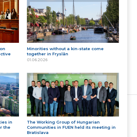
 on
Minorities without a kin-state come
ctive
together in Fryslân
01.06.2026
ies in
The Working Group of Hungarian
r the
Communities in FUEN held its meeting in
Bratislava