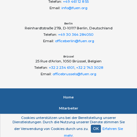
Telefon:
+49 461 12 8 55
Email:
info@fuen.org
Berlin
Reinhardtstraße 27B, D-10117 Berlin, Deutschland
Telefon:
+49 30 364 284050
Email:
officeberlin@fuen.org
Brüssel
25 Rue d'Arlon, 1050 Brüssel, Belgien
Telefon:
+32 2 234 6101
,
+32 2 743 3028
Email:
officebrussels@fuen.org
Home
Mitarbeiter
Cookies unterstützen uns bei der Bereitstellung unserer
Impressum
Dienstleistungen. Durch die Nutzung unserer Dienste stimmen Sie
OK
der Verwendung von Cookies durch uns zu.
Erfahren Sie
Datenschutzerklärung
mehr
.