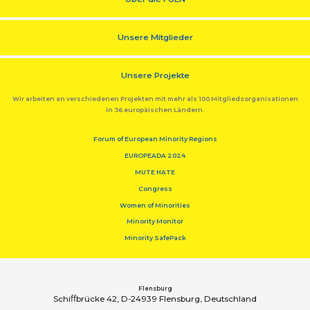
Unsere Mitglieder
Unsere Projekte
Wir arbeiten an verschiedenen Projekten mit mehr als 100 Mitgliedsorganisationen
in 36 europäischen Ländern.
Forum of European Minority Regions
EUROPEADA 2024
MUTE HATE
Congress
Women of Minorities
Minority Monitor
Minority SafePack
Flensburg
Schiﬀbrücke 42, D-24939 Flensburg, Deutschland