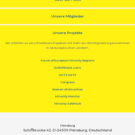
Unsere Mitglieder
Unsere Projekte
Wir arbeiten an verschiedenen Projekten mit mehr als 100 Mitgliedsorganisationen
in 36 europäischen Ländern.
Forum of European Minority Regions
EUROPEADA 2024
MUTE HATE
Congress
Women of Minorities
Minority Monitor
Minority SafePack
Flensburg
Schiﬀbrücke 42, D-24939 Flensburg, Deutschland