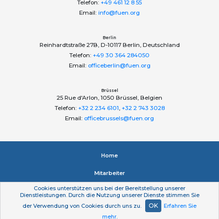
Telefon:
+49 461 12 8 55
Email:
info@fuen.org
Berlin
Reinhardtstraße 27B, D-10117 Berlin, Deutschland
Telefon:
+49 30 364 284050
Email:
officeberlin@fuen.org
Brüssel
25 Rue d'Arlon, 1050 Brüssel, Belgien
Telefon:
+32 2 234 6101
,
+32 2 743 3028
Email:
officebrussels@fuen.org
Home
Mitarbeiter
Cookies unterstützen uns bei der Bereitstellung unserer
Impressum
Dienstleistungen. Durch die Nutzung unserer Dienste stimmen Sie
OK
der Verwendung von Cookies durch uns zu.
Erfahren Sie
Datenschutzerklärung
mehr
.