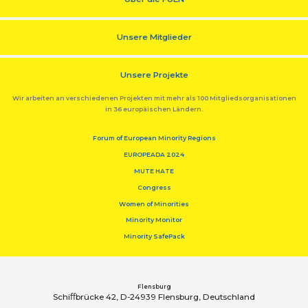
Unsere Mitglieder
Unsere Projekte
Wir arbeiten an verschiedenen Projekten mit mehr als 100 Mitgliedsorganisationen
in 36 europäischen Ländern.
Forum of European Minority Regions
EUROPEADA 2024
MUTE HATE
Congress
Women of Minorities
Minority Monitor
Minority SafePack
Flensburg
Schiﬀbrücke 42, D-24939 Flensburg, Deutschland