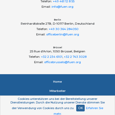
Telefon:
+49 461 12 8 55
Email:
info@fuen.org
Berlin
Reinhardtstraße 27B, D-10117 Berlin, Deutschland
Telefon:
+49 30 364 284050
Email:
officeberlin@fuen.org
Brüssel
25 Rue d'Arlon, 1050 Brüssel, Belgien
Telefon:
+32 2 234 6101
,
+32 2 743 3028
Email:
officebrussels@fuen.org
Home
Mitarbeiter
Cookies unterstützen uns bei der Bereitstellung unserer
Impressum
Dienstleistungen. Durch die Nutzung unserer Dienste stimmen Sie
OK
der Verwendung von Cookies durch uns zu.
Erfahren Sie
Datenschutzerklärung
mehr
.