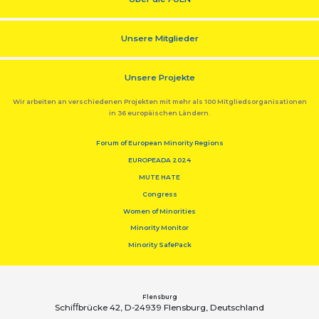
Unsere Mitglieder
Unsere Projekte
Wir arbeiten an verschiedenen Projekten mit mehr als 100 Mitgliedsorganisationen
in 36 europäischen Ländern.
Forum of European Minority Regions
EUROPEADA 2024
MUTE HATE
Congress
Women of Minorities
Minority Monitor
Minority SafePack
Flensburg
Schiﬀbrücke 42, D-24939 Flensburg, Deutschland