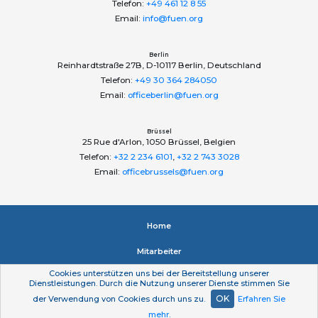
Telefon:
+49 461 12 8 55
Email:
info@fuen.org
Berlin
Reinhardtstraße 27B, D-10117 Berlin, Deutschland
Telefon:
+49 30 364 284050
Email:
officeberlin@fuen.org
Brüssel
25 Rue d'Arlon, 1050 Brüssel, Belgien
Telefon:
+32 2 234 6101
,
+32 2 743 3028
Email:
officebrussels@fuen.org
Home
Mitarbeiter
Cookies unterstützen uns bei der Bereitstellung unserer
Impressum
Dienstleistungen. Durch die Nutzung unserer Dienste stimmen Sie
OK
der Verwendung von Cookies durch uns zu.
Erfahren Sie
Datenschutzerklärung
mehr
.