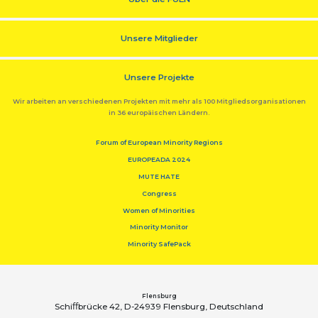
Unsere Mitglieder
Unsere Projekte
Wir arbeiten an verschiedenen Projekten mit mehr als 100 Mitgliedsorganisationen
in 36 europäischen Ländern.
Forum of European Minority Regions
EUROPEADA 2024
MUTE HATE
Congress
Women of Minorities
Minority Monitor
Minority SafePack
Flensburg
Schiﬀbrücke 42, D-24939 Flensburg, Deutschland