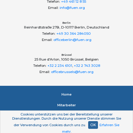
Telefon:
+49 461 12 8 55
Email:
info@fuen.org
Berlin
Reinhardtstraße 27B, D-10117 Berlin, Deutschland
Telefon:
+49 30 364 284050
Email:
officeberlin@fuen.org
Brüssel
25 Rue d'Arlon, 1050 Brüssel, Belgien
Telefon:
+32 2 234 6101
,
+32 2 743 3028
Email:
officebrussels@fuen.org
Home
Mitarbeiter
Cookies unterstützen uns bei der Bereitstellung unserer
Impressum
Dienstleistungen. Durch die Nutzung unserer Dienste stimmen Sie
OK
der Verwendung von Cookies durch uns zu.
Erfahren Sie
Datenschutzerklärung
mehr
.