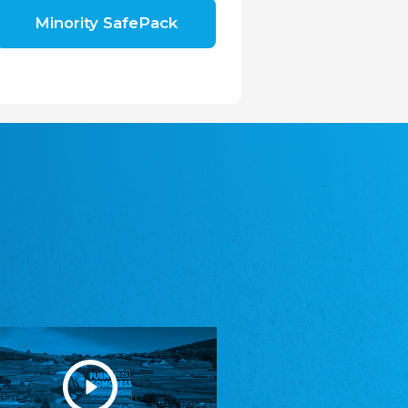
Shromáždění německých spolků v České
Minority SafePack
republice, z.s.
Landesversammlung der deutschen Vereine
in der Tschechischen Republik e.V.
Avrupa Bati Trakya Türk Federasyonu
ABTTF
Föderation der West-Thrakien Türken in
Europa
DOMOWINA - Zwjazk Łužiskich Serbow z.
t./Zwězk Łužyskich Serbow z. t.
Domowina - Bund Lausitzer Sorben e. V.
Frasche Rädj seksjoon nord
Friesenrat Sektion Nord e.V.
Friisk Foriining
Friesische Vereinigung
Heimatverein Saterland - Seelter Buund e.V.
Heimatverein Saterland - Seelter Buund e.V.
Sydslesvigsk Forening e. V.
Südschleswigscher Verein
Youth of European Nationalities (YEN)
Jugend Europäischer Volksgruppen (JEV)