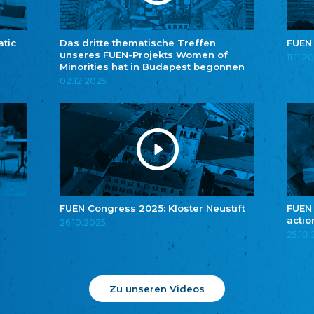
atic
Das dritte thematische Treffen
FUEN
unseres FUEN-Projekts Women of
11.11.2
Minorities hat in Budapest begonnen
02.12.2025
FUEN Congress 2025: Kloster Neustift
FUEN
actio
26.10.2025
25.10
Zu unseren Videos