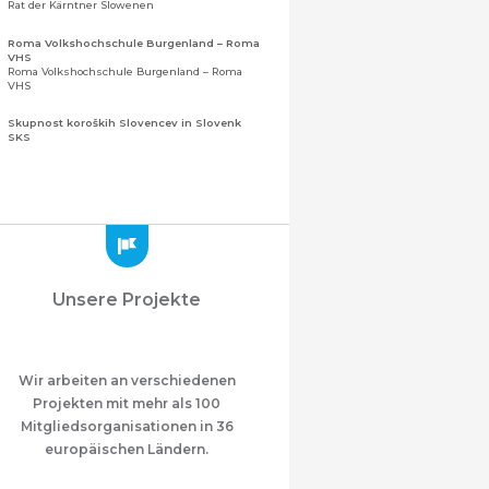
Rat der Kärntner Slowenen
Roma Volkshochschule Burgenland – Roma
VHS
Roma Volkshochschule Burgenland – Roma
VHS
Skupnost koroških Slovencev in Slovenk
SKS
Gemeinschaft der Kärntner Slowenen und
Sloweninnen
Zveza slovenskih organizacij na Koroškem
(ZSO)
Zentralverband slowenischer Organisationen
in Kärnten (ZSO)
Zajednica Crnogoraca u Albaniji “ZCGA” -
Unsere Projekte
Elbasan
Montenegrinische Gemeinschaft in Albanien
„ZCGA“ - Elbasan
Македонско Друштво "Илинден" Tирана
Mazedonischer Verein "Ilinden" – Tirana
Wir arbeiten an verschiedenen
Projekten mit mehr als 100
Meshet Türkleri Cemiyeti Azerbaycan’da
Mitgliedsorganisationen in 36
“VATAN”
"Vatan" Öffentliche Union der in
europäischen Ländern.
Aserbaidschan lebenden Ahiska-Türken