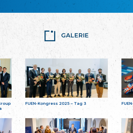
GALERIE
Group
FUEN-Kongress 2025 – Tag 3
FUEN
a