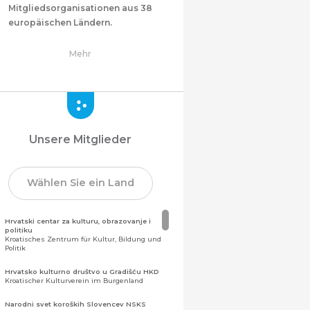
Mitgliedsorganisationen aus 38
europäischen Ländern.
Mehr
Unsere Mitglieder
Wählen Sie ein Land
Hrvatski centar za kulturu, obrazovanje i
politiku
Kroatisches Zentrum für Kultur, Bildung und
Politik
Hrvatsko kulturno društvo u Gradišću HKD
Kroatischer Kulturverein im Burgenland
Narodni svet koroških Slovencev NSKS