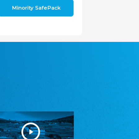
Shromáždění německých spolků v České
Minority SafePack
republice, z.s.
Landesversammlung der deutschen Vereine
in der Tschechischen Republik e.V.
Avrupa Bati Trakya Türk Federasyonu
ABTTF
Föderation der West-Thrakien Türken in
Europa
DOMOWINA - Zwjazk Łužiskich Serbow z.
t./Zwězk Łužyskich Serbow z. t.
Domowina - Bund Lausitzer Sorben e. V.
Frasche Rädj seksjoon nord
Friesenrat Sektion Nord e.V.
Friisk Foriining
Friesische Vereinigung
Heimatverein Saterland - Seelter Buund e.V.
Heimatverein Saterland - Seelter Buund e.V.
Sydslesvigsk Forening e. V.
Südschleswigscher Verein
Youth of European Nationalities (YEN)
Jugend Europäischer Volksgruppen (JEV)