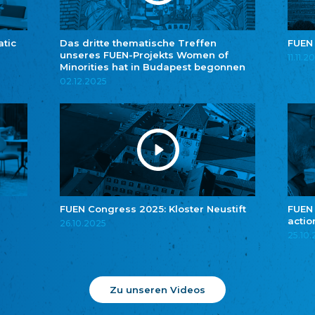
atic
Das dritte thematische Treffen
FUEN
unseres FUEN-Projekts Women of
11.11.2
Minorities hat in Budapest begonnen
02.12.2025
FUEN Congress 2025: Kloster Neustift
FUEN
actio
26.10.2025
25.10
Zu unseren Videos