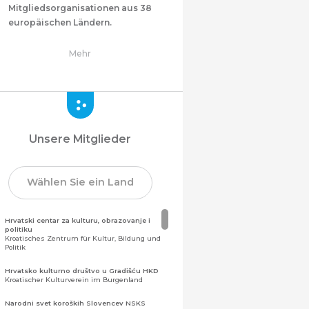
Mitgliedsorganisationen aus 38
europäischen Ländern.
Mehr
Unsere Mitglieder
Wählen Sie ein Land
Hrvatski centar za kulturu, obrazovanje i
politiku
Kroatisches Zentrum für Kultur, Bildung und
Politik
Hrvatsko kulturno društvo u Gradišću HKD
Kroatischer Kulturverein im Burgenland
Narodni svet koroških Slovencev NSKS