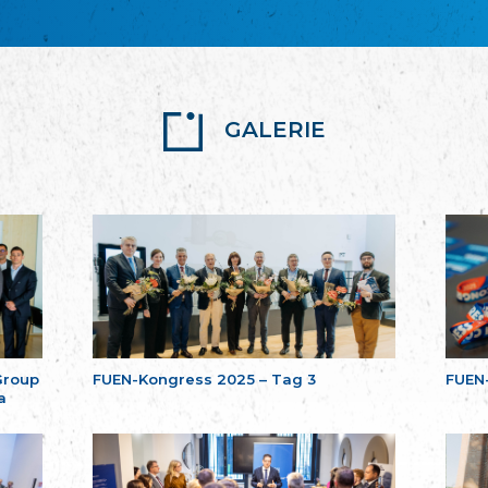
GALERIE
Group
FUEN-Kongress 2025 – Tag 3
FUEN
a