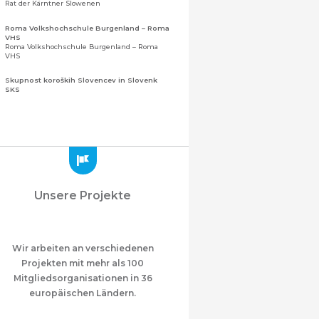
Rat der Kärntner Slowenen
Roma Volkshochschule Burgenland – Roma
VHS
Roma Volkshochschule Burgenland – Roma
VHS
Skupnost koroških Slovencev in Slovenk
SKS
Gemeinschaft der Kärntner Slowenen und
Sloweninnen
Zveza slovenskih organizacij na Koroškem
(ZSO)
Zentralverband slowenischer Organisationen
in Kärnten (ZSO)
Zajednica Crnogoraca u Albaniji “ZCGA” -
Unsere Projekte
Elbasan
Montenegrinische Gemeinschaft in Albanien
„ZCGA“ - Elbasan
Македонско Друштво "Илинден" Tирана
Mazedonischer Verein "Ilinden" – Tirana
Wir arbeiten an verschiedenen
Projekten mit mehr als 100
Meshet Türkleri Cemiyeti Azerbaycan’da
Mitgliedsorganisationen in 36
“VATAN”
"Vatan" Öffentliche Union der in
europäischen Ländern.
Aserbaidschan lebenden Ahiska-Türken