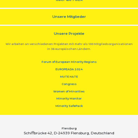
Unsere Mitglieder
Unsere Projekte
Wir arbeiten an verschiedenen Projekten mit mehr als 100 Mitgliedsorganisationen
in 36 europäischen Ländern.
Forum of European Minority Regions
EUROPEADA 2024
MUTE HATE
Congress
Women of Minorities
Minority Monitor
Minority SafePack
Flensburg
Schiﬀbrücke 42, D-24939 Flensburg, Deutschland