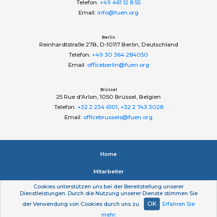
Telefon:
+49 461 12 8 55
Email:
info@fuen.org
Berlin
Reinhardtstraße 27B, D-10117 Berlin, Deutschland
Telefon:
+49 30 364 284050
Email:
officeberlin@fuen.org
Brüssel
25 Rue d'Arlon, 1050 Brüssel, Belgien
Telefon:
+32 2 234 6101
,
+32 2 743 3028
Email:
officebrussels@fuen.org
Home
Mitarbeiter
Cookies unterstützen uns bei der Bereitstellung unserer
Impressum
Dienstleistungen. Durch die Nutzung unserer Dienste stimmen Sie
OK
der Verwendung von Cookies durch uns zu.
Erfahren Sie
Datenschutzerklärung
mehr
.