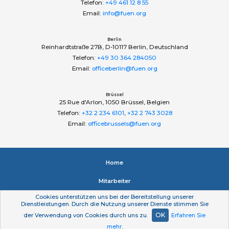
Telefon:
+49 461 12 8 55
Email:
info@fuen.org
Berlin
Reinhardtstraße 27B, D-10117 Berlin, Deutschland
Telefon:
+49 30 364 284050
Email:
officeberlin@fuen.org
Brüssel
25 Rue d'Arlon, 1050 Brüssel, Belgien
Telefon:
+32 2 234 6101
,
+32 2 743 3028
Email:
officebrussels@fuen.org
Home
Mitarbeiter
Cookies unterstützen uns bei der Bereitstellung unserer
Impressum
Dienstleistungen. Durch die Nutzung unserer Dienste stimmen Sie
OK
der Verwendung von Cookies durch uns zu.
Erfahren Sie
Datenschutzerklärung
mehr
.