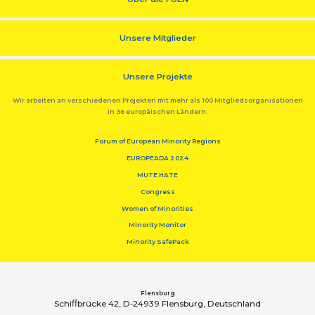
Unsere Mitglieder
Unsere Projekte
Wir arbeiten an verschiedenen Projekten mit mehr als 100 Mitgliedsorganisationen
in 36 europäischen Ländern.
Forum of European Minority Regions
EUROPEADA 2024
MUTE HATE
Congress
Women of Minorities
Minority Monitor
Minority SafePack
Flensburg
Schiﬀbrücke 42, D-24939 Flensburg, Deutschland