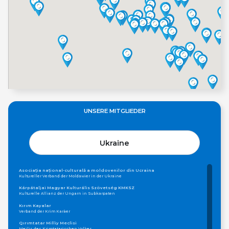
UNSERE MITGLIEDER
Ukraine
Asociația național-culturală a moldovenilor din Ucraina
Kultureller Verband der Moldawier in der Ukraine
Kárpátaljai Magyar Kulturális Szövetség KMKSZ
Kulturelle Allianz der Ungarn in Subkarpaten
Kırım Kayalar
Verband der Krim Karäer
Qırımtatar Milliy Meclisi
Mejlis des Krimtatarischen Volkes