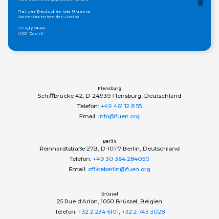
Rat der Deutschen der Ukraine
Rat der Deutschen der Ukraine
ГО «Дуслик»
NGO “Duslyk”
Громадська організація «Асамблея Національностей України»
Öffentliche Organisation "Versammlung der Nationalitäten der Ukraine"
ОБЩЕСТВО КАРПАТСКИХ РУСИНОВ, УКРАИНА
Gesellschaft der Karpaten-Ruthenen
Федерація грецьких товариств України
Föderation der Griechischen Gemeinschaften in der Ukraine
Flensburg
Schiﬀbrücke 42, D-24939 Flensburg, Deutschland
Telefon:
+49 461 12 8 55
Email:
info@fuen.org
Berlin
Reinhardtstraße 27B, D-10117 Berlin, Deutschland
Telefon:
+49 30 364 284050
Email:
officeberlin@fuen.org
Brüssel
25 Rue d'Arlon, 1050 Brüssel, Belgien
Telefon:
+32 2 234 6101
,
+32 2 743 3028