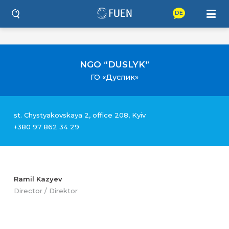
DE
NGO “DUSLYK”
ГО «Дуслик»
st. Chystyakovskaya 2, office 208, Kyiv
+380 97 862 34 29
Ramil Kazyev
Director / Direktor