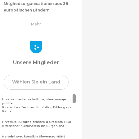
Mitgliedsorganisationen aus 38
europäischen Ländern.
Mehr
Unsere Mitglieder
Wählen Sie ein Land
Hrvatski centar za kulturu, obrazovanje i
politiku
Kroatisches Zentrum für Kultur, Bildung und
Politik
Hrvatsko kulturno društvo u Gradišću HKD
Kroatischer Kulturverein im Burgenland
Narodni svet koroških Slovencev NSKS