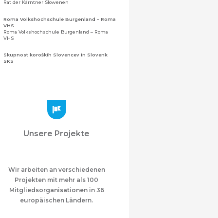
Rat der Kärntner Slowenen
Roma Volkshochschule Burgenland – Roma
VHS
Roma Volkshochschule Burgenland – Roma
VHS
Skupnost koroških Slovencev in Slovenk
SKS
Gemeinschaft der Kärntner Slowenen und
Sloweninnen
Zveza slovenskih organizacij na Koroškem
(ZSO)
Zentralverband slowenischer Organisationen
in Kärnten (ZSO)
Zajednica Crnogoraca u Albaniji “ZCGA” -
Unsere Projekte
Elbasan
Montenegrinische Gemeinschaft in Albanien
„ZCGA“ - Elbasan
Македонско Друштво "Илинден" Tирана
Mazedonischer Verein "Ilinden" – Tirana
Wir arbeiten an verschiedenen
Projekten mit mehr als 100
Meshet Türkleri Cemiyeti Azerbaycan’da
Mitgliedsorganisationen in 36
“VATAN”
"Vatan" Öffentliche Union der in
europäischen Ländern.
Aserbaidschan lebenden Ahiska-Türken