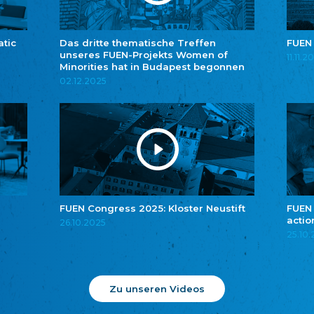
atic
Das dritte thematische Treffen
FUEN
unseres FUEN-Projekts Women of
11.11.2
Minorities hat in Budapest begonnen
02.12.2025
FUEN Congress 2025: Kloster Neustift
FUEN
actio
26.10.2025
25.10
Zu unseren Videos