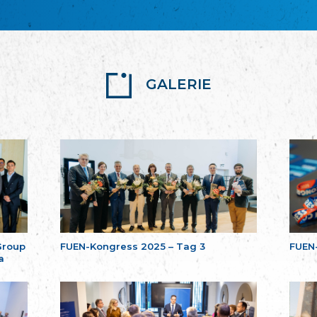
GALERIE
Group
FUEN-Kongress 2025 – Tag 3
FUEN
a