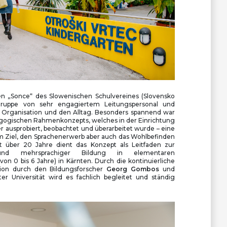
en „Sonce“ des Slowenischen Schulvereines (Slovensko
Gruppe von sehr engagiertem Leitungspersonal und
e Organisation und den Alltag. Besonders spannend war
agogischen Rahmenkonzepts, welches in der Einrichtung
r ausprobiert, beobachtet und überarbeitet wurde – eine
em Ziel, den Sprachenerwerb aber auch das Wohlbefinden
it über 20 Jahre dient das Konzept als Leitfaden zur
d mehrsprachiger Bildung in elementaren
on 0 bis 6 Jahre) in Kärnten. Durch die kontinuierliche
tion durch den Bildungsforscher
Georg Gombos
und
r Universität wird es fachlich begleitet und ständig