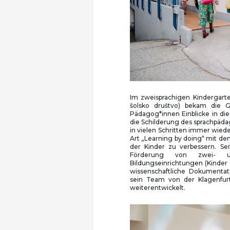
Im zweisprachigen Kindergart
šolsko društvo) bekam die 
Pädagog*innen Einblicke in di
die Schilderung des sprachpäd
in vielen Schritten immer wiede
Art „Learning by doing“ mit d
der Kinder zu verbessern. Se
Förderung von zwei- un
Bildungseinrichtungen (Kinder v
wissenschaftliche Dokumenta
sein Team von der Klagenfurte
weiterentwickelt.