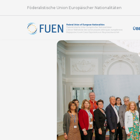
Föderalistische Union Europäischer Nationalitäten
ÜB