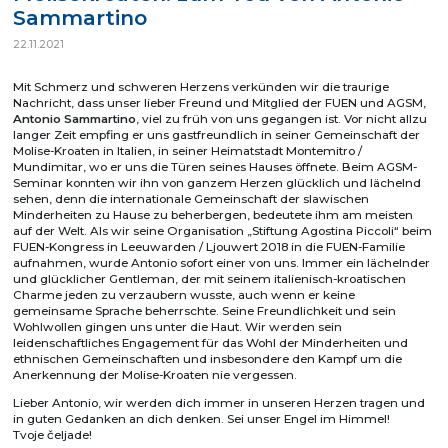
Sammartino
22.11.2021
Mit Schmerz und schweren Herzens verkünden wir die traurige
Nachricht, dass unser lieber Freund und Mitglied der FUEN und AGSM,
Antonio Sammartino
, viel zu früh von uns gegangen ist. Vor nicht allzu
langer Zeit empfing er uns gastfreundlich in seiner Gemeinschaft der
Molise-Kroaten in Italien, in seiner Heimatstadt Montemitro /
Mundimitar, wo er uns die Türen seines Hauses öffnete. Beim AGSM-
Seminar konnten wir ihn von ganzem Herzen glücklich und lächelnd
sehen, denn die internationale Gemeinschaft der slawischen
Minderheiten zu Hause zu beherbergen, bedeutete ihm am meisten
auf der Welt. Als wir seine Organisation „Stiftung Agostina Piccoli“ beim
FUEN-Kongress in Leeuwarden / Ljouwert 2018 in die FUEN-Familie
aufnahmen, wurde Antonio sofort einer von uns. Immer ein lächelnder
und glücklicher Gentleman, der mit seinem italienisch-kroatischen
Charme jeden zu verzaubern wusste, auch wenn er keine
gemeinsame Sprache beherrschte. Seine Freundlichkeit und sein
Wohlwollen gingen uns unter die Haut. Wir werden sein
leidenschaftliches Engagement für das Wohl der Minderheiten und
ethnischen Gemeinschaften und insbesondere den Kampf um die
Anerkennung der Molise-Kroaten nie vergessen.
Lieber Antonio, wir werden dich immer in unseren Herzen tragen und
in guten Gedanken an dich denken. Sei unser Engel im Himmel!
Tvoje
čeljade
!