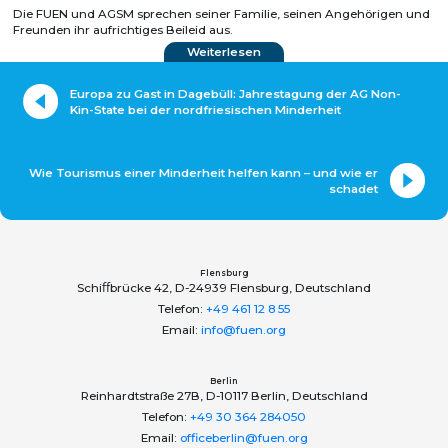
Die FUEN und AGSM sprechen seiner Familie, seinen Angehörigen und
Freunden ihr aufrichtiges Beileid aus.
Weiterlesen
Europa zu Gast in Dagebüll: Jahrestagung der AG Non-
Kin-State bei der nordfriesischen Minderheit
Wie Tourismus einer Minderheit helfen kann – und wie er
schadet
Flensburg
Schiﬀbrücke 42, D-24939 Flensburg, Deutschland
Telefon:
+49 461 12 8 55
Email:
info@fuen.org
Berlin
Reinhardtstraße 27B, D-10117 Berlin, Deutschland
Telefon:
+49 30 364 284050
Email:
officeberlin@fuen.org