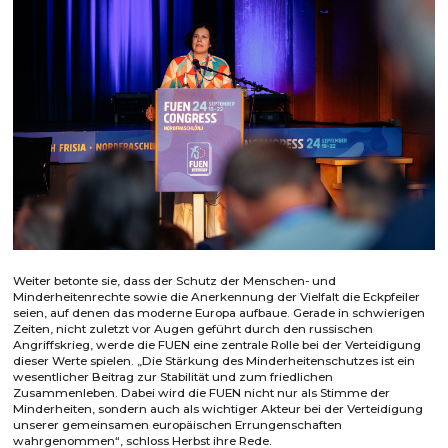
Weiter betonte sie, dass der Schutz der Menschen- und
Minderheitenrechte sowie die Anerkennung der Vielfalt die Eckpfeiler
seien, auf denen das moderne Europa aufbaue. Gerade in schwierigen
Zeiten, nicht zuletzt vor Augen geführt durch den russischen
Angriffskrieg, werde die FUEN eine zentrale Rolle bei der Verteidigung
dieser Werte spielen. „Die Stärkung des Minderheitenschutzes ist ein
wesentlicher Beitrag zur Stabilität und zum friedlichen
Zusammenleben. Dabei wird die FUEN nicht nur als Stimme der
Minderheiten, sondern auch als wichtiger Akteur bei der Verteidigung
unserer gemeinsamen europäischen Errungenschaften
wahrgenommen“, schloss Herbst ihre Rede.