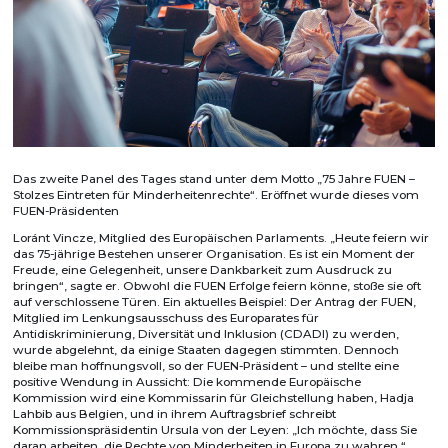
Das zweite Panel des Tages stand unter dem Motto „75 Jahre FUEN –
Stolzes Eintreten für Minderheitenrechte“. Eröffnet wurde dieses vom
FUEN-Präsidenten
Loránt Vincze, Mitglied des Europäischen Parlaments. „Heute feiern wir
das 75-jährige Bestehen unserer Organisation. Es ist ein Moment der
Freude, eine Gelegenheit, unsere Dankbarkeit zum Ausdruck zu
bringen“, sagte er. Obwohl die FUEN Erfolge feiern könne, stoße sie oft
auf verschlossene Türen. Ein aktuelles Beispiel: Der Antrag der FUEN,
Mitglied im Lenkungsausschuss des Europarates für
Antidiskriminierung, Diversität und Inklusion (CDADI) zu werden,
wurde abgelehnt, da einige Staaten dagegen stimmten. Dennoch
bleibe man hoffnungsvoll, so der FUEN-Präsident – und stellte eine
positive Wendung in Aussicht: Die kommende Europäische
Kommission wird eine Kommissarin für Gleichstellung haben, Hadja
Lahbib aus Belgien, und in ihrem Auftragsbrief schreibt
Kommissionspräsidentin Ursula von der Leyen: „Ich möchte, dass Sie
daran arbeiten, die Rechte von Minderheiten in Europa zu wahren.“