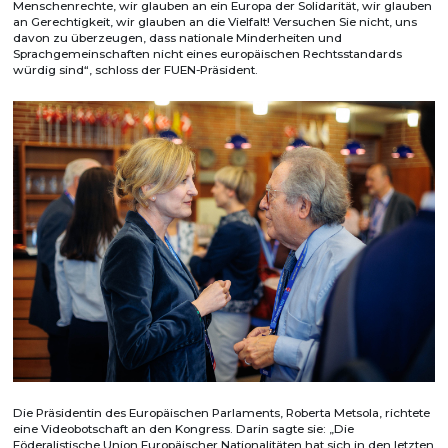
Menschenrechte, wir glauben an ein Europa der Solidarität, wir glauben
an Gerechtigkeit, wir glauben an die Vielfalt! Versuchen Sie nicht, uns
davon zu überzeugen, dass nationale Minderheiten und
Sprachgemeinschaften nicht eines europäischen Rechtsstandards
würdig sind“, schloss der FUEN-Präsident.
Die Präsidentin des Europäischen Parlaments, Roberta Metsola, richtete
eine Videobotschaft an den Kongress. Darin sagte sie: „Die
Föderalistische Union Europäischer Nationalitäten hat sich in den letzten