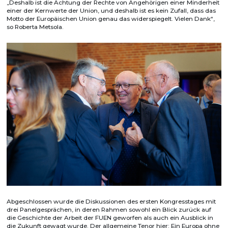
„Deshalb ist die Achtung der Rechte von Angehörigen einer Minderheit
einer der Kernwerte der Union, und deshalb ist es kein Zufall, dass das
Motto der Europäischen Union genau das widerspiegelt. Vielen Dank“,
so Roberta Metsola.
Abgeschlossen wurde die Diskussionen des ersten Kongresstages mit
drei Panelgesprächen, in deren Rahmen sowohl ein Blick zurück auf
die Geschichte der Arbeit der FUEN geworfen als auch ein Ausblick in
die Zukunft gewagt wurde. Der allgemeine Tenor hier: Ein Europa ohne