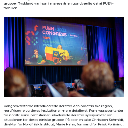
gruppe i Tyskland var hun i mange år en uundværlig del af FUEN-
familien.
Kongresværterne introducerede derefter den nordfrisiske region,
nordfriserne og deres institutioner mere detaljeret. Fem repræsentanter
for nordfrisiske institutioner udvekslede derefter synspunkter om
situationen for deres etniske gruppe. På scenen talte Christoph Schmidt,
direktør for Nordfriisk Instituut, Marie Hahn, formand for Friisk Foriining,