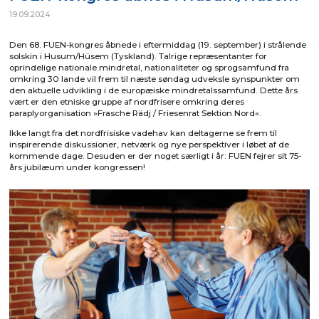
19.09.2024
Den 68. FUEN-kongres åbnede i eftermiddag (19. september) i strålende
solskin i Husum/Hüsem (Tyskland). Talrige repræsentanter for
oprindelige nationale mindretal, nationaliteter og sprogsamfund fra
omkring 30 lande vil frem til næste søndag udveksle synspunkter om
den aktuelle udvikling i de europæiske mindretalssamfund. Dette års
vært er den etniske gruppe af nordfrisere omkring deres
paraplyorganisation »Frasche Rädj / Friesenrat Sektion Nord«.
Ikke langt fra det nordfrisiske vadehav kan deltagerne se frem til
inspirerende diskussioner, netværk og nye perspektiver i løbet af de
kommende dage. Desuden er der noget særligt i år: FUEN fejrer sit 75-
års jubilæum under kongressen!