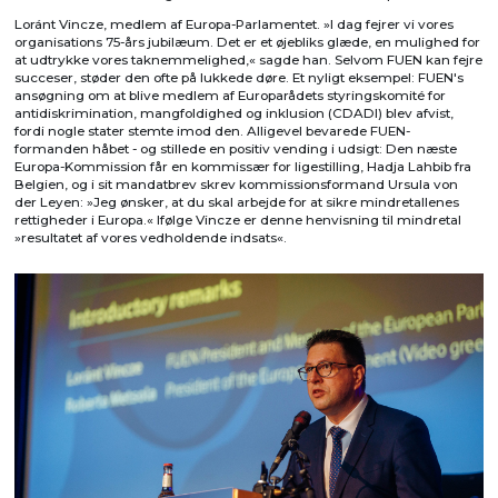
Loránt Vincze, medlem af Europa-Parlamentet. »I dag fejrer vi vores
organisations 75-års jubilæum. Det er et øjebliks glæde, en mulighed for
at udtrykke vores taknemmelighed,« sagde han. Selvom FUEN kan fejre
succeser, støder den ofte på lukkede døre. Et nyligt eksempel: FUEN's
ansøgning om at blive medlem af Europarådets styringskomité for
antidiskrimination, mangfoldighed og inklusion (CDADI) blev afvist,
fordi nogle stater stemte imod den. Alligevel bevarede FUEN-
formanden håbet - og stillede en positiv vending i udsigt: Den næste
Europa-Kommission får en kommissær for ligestilling, Hadja Lahbib fra
Belgien, og i sit mandatbrev skrev kommissionsformand Ursula von
der Leyen: »Jeg ønsker, at du skal arbejde for at sikre mindretallenes
rettigheder i Europa.« Ifølge Vincze er denne henvisning til mindretal
»resultatet af vores vedholdende indsats«.