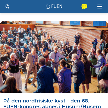
DK
På den nordfrisiske kyst - den 68.
FUEN-kongres åbnes i Husum/Hüsem