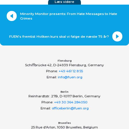
Læs videre
Minority Monitor presents: From Hate Messages to Hate
Crimes
FUEN's fremtid: Hvilken kurs skal vi følge de næste 75 år?
Flensburg
Schiﬀbrücke 42, D-24939 Flensburg, Germany
Phone:
+49 461 12 8 55
Email:
info@fuen.org
Berlin
Reinhardtstr. 27B, D-10117 Berlin, Germany
Phone:
+49 30 364 284050
Email:
officeberlin@fuen.org
Bruxelles
25 Rue d'Arlon, 1050 Bruxelles, Belgium