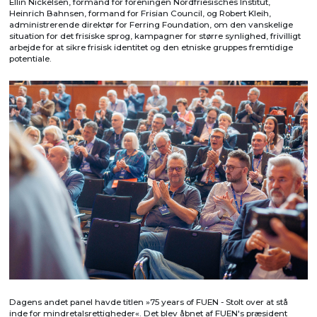
Ellin Nickelsen, formand for foreningen Nordfriesisches Institut,
Heinrich Bahnsen, formand for Frisian Council, og Robert Kleih,
administrerende direktør for Ferring Foundation, om den vanskelige
situation for det frisiske sprog, kampagner for større synlighed, frivilligt
arbejde for at sikre frisisk identitet og den etniske gruppes fremtidige
potentiale.
Dagens andet panel havde titlen »75 years of FUEN - Stolt over at stå
inde for mindretalsrettigheder«. Det blev åbnet af FUEN's præsident