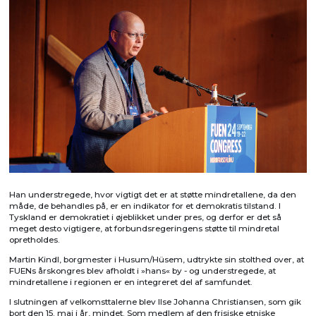
Han understregede, hvor vigtigt det er at støtte mindretallene, da den
måde, de behandles på, er en indikator for et demokratis tilstand. I
Tyskland er demokratiet i øjeblikket under pres, og derfor er det så
meget desto vigtigere, at forbundsregeringens støtte til mindretal
opretholdes.
Martin Kindl, borgmester i Husum/Hüsem, udtrykte sin stolthed over, at
FUENs årskongres blev afholdt i »hans« by - og understregede, at
mindretallene i regionen er en integreret del af samfundet.
I slutningen af velkomsttalerne blev Ilse Johanna Christiansen, som gik
bort den 15. maj i år, mindet. Som medlem af den frisiske etniske