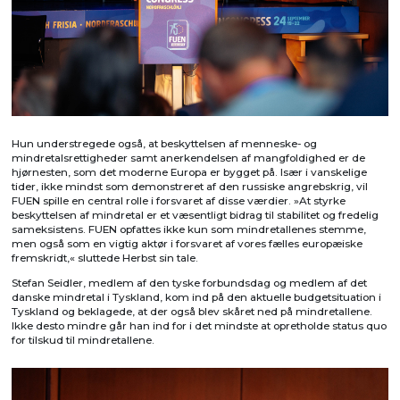
Hun understregede også, at beskyttelsen af menneske- og
mindretalsrettigheder samt anerkendelsen af mangfoldighed er de
hjørnesten, som det moderne Europa er bygget på. Især i vanskelige
tider, ikke mindst som demonstreret af den russiske angrebskrig, vil
FUEN spille en central rolle i forsvaret af disse værdier. »At styrke
beskyttelsen af mindretal er et væsentligt bidrag til stabilitet og fredelig
sameksistens. FUEN opfattes ikke kun som mindretallenes stemme,
men også som en vigtig aktør i forsvaret af vores fælles europæiske
fremskridt,« sluttede Herbst sin tale.
Stefan Seidler, medlem af den tyske forbundsdag og medlem af det
danske mindretal i Tyskland, kom ind på den aktuelle budgetsituation i
Tyskland og beklagede, at der også blev skåret ned på mindretallene.
Ikke desto mindre går han ind for i det mindste at opretholde status quo
for tilskud til mindretallene.