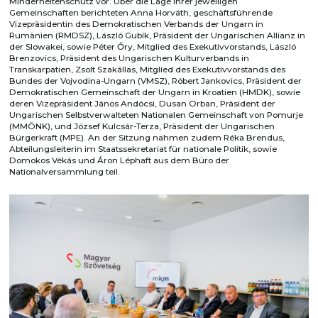
Minderheitenschutz vor. Über die Lage ihrer jeweiligen
Gemeinschaften berichteten Anna Horváth, geschäftsführende
Vizepräsidentin des Demokratischen Verbands der Ungarn in
Rumänien (RMDSZ), László Gubík, Präsident der Ungarischen Allianz in
der Slowakei, sowie Péter Őry, Mitglied des Exekutivvorstands, László
Brenzovics, Präsident des Ungarischen Kulturverbands in
Transkarpatien, Zsolt Szakállas, Mitglied des Exekutivvorstands des
Bundes der Vojvodina-Ungarn (VMSZ), Róbert Jankovics, Präsident der
Demokratischen Gemeinschaft der Ungarn in Kroatien (HMDK), sowie
deren Vizepräsident János Andócsi, Dusan Orban, Präsident der
Ungarischen Selbstverwalteten Nationalen Gemeinschaft von Pomurje
(MMÖNK), und József Kulcsár-Terza, Präsident der Ungarischen
Bürgerkraft (MPE). An der Sitzung nahmen zudem Réka Brendus,
Abteilungsleiterin im Staatssekretariat für nationale Politik, sowie
Domokos Vékás und Áron Léphaft aus dem Büro der
Nationalversammlung teil.