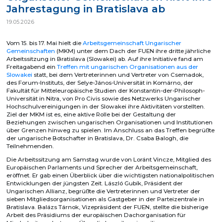
Jahrestagung in Bratislava ab
19.05.2026
Vom 15. bis 17. Mai hielt die
Arbeitsgemeinschaft Ungarischer
Gemeinschaften
(MKM) unter dem Dach der FUEN ihre dritte jährliche
Arbeitssitzung in Bratislava (Slowakei) ab. Auf ihre Initiative fand am
Freitagabend ein
Treffen mit ungarischen Organisationen aus der
Slowakei
statt, bei dem Vertreterinnen und Vertreter von Csemadok,
des Forum-Instituts, der Selye-János-Universität in Komárno, der
Fakultät für Mitteleuropäische Studien der Konstantin-der-Philosoph-
Universität in Nitra, von Pro Civis sowie des Netzwerks Ungarischer
Hochschulvereinigungen in der Slowakei ihre Aktivitäten vorstellten.
Ziel der MKM ist es, eine aktive Rolle bei der Gestaltung der
Beziehungen zwischen ungarischen Organisationen und Institutionen
über Grenzen hinweg zu spielen. Im Anschluss an das Treffen begrüßte
der ungarische Botschafter in Bratislava, Dr. Csaba Balogh, die
Teilnehmenden.
Die Arbeitssitzung am Samstag wurde von Loránt Vincze, Mitglied des
Europäischen Parlaments und Sprecher der Arbeitsgemeinschaft,
eröffnet. Er gab einen Überblick über die wichtigsten nationalpolitischen
Entwicklungen der jüngsten Zeit. László Gubík, Präsident der
Ungarischen Allianz, begrüßte die Vertreterinnen und Vertreter der
sieben Mitgliedsorganisationen als Gastgeber in der Parteizentrale in
Bratislava. Balázs Tárnok, Vizepräsident der FUEN, stellte die bisherige
Arbeit des Präsidiums der europäischen Dachorganisation für