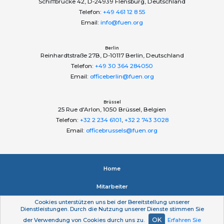
Schiﬀbrücke 42, D-24939 Flensburg, Deutschland
Telefon:
+49 461 12 8 55
Email:
info@fuen.org
Berlin
Reinhardtstraße 27B, D-10117 Berlin, Deutschland
Telefon:
+49 30 364 284050
Email:
officeberlin@fuen.org
Brüssel
25 Rue d'Arlon, 1050 Brüssel, Belgien
Telefon:
+32 2 234 6101
,
+32 2 743 3028
Email:
officebrussels@fuen.org
Home
Mitarbeiter
Cookies unterstützen uns bei der Bereitstellung unserer
Impressum
Dienstleistungen. Durch die Nutzung unserer Dienste stimmen Sie
OK
der Verwendung von Cookies durch uns zu.
Erfahren Sie
Datenschutzerklärung