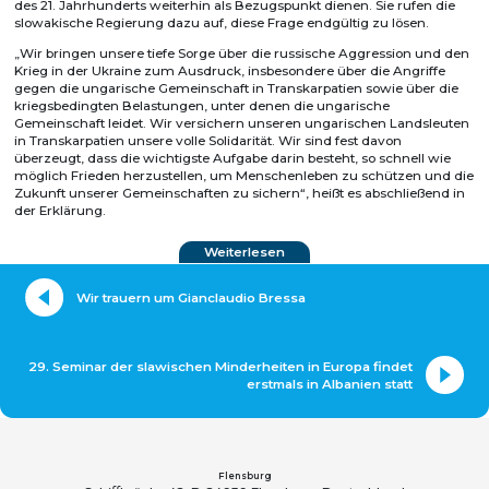
des 21. Jahrhunderts weiterhin als Bezugspunkt dienen. Sie rufen die
slowakische Regierung dazu auf, diese Frage endgültig zu lösen.
„Wir bringen unsere tiefe Sorge über die russische Aggression und den
Krieg in der Ukraine zum Ausdruck, insbesondere über die Angriffe
gegen die ungarische Gemeinschaft in Transkarpatien sowie über die
kriegsbedingten Belastungen, unter denen die ungarische
Gemeinschaft leidet. Wir versichern unseren ungarischen Landsleuten
in Transkarpatien unsere volle Solidarität. Wir sind fest davon
überzeugt, dass die wichtigste Aufgabe darin besteht, so schnell wie
möglich Frieden herzustellen, um Menschenleben zu schützen und die
Zukunft unserer Gemeinschaften zu sichern“, heißt es abschließend in
der Erklärung.
Weiterlesen
Wir trauern um Gianclaudio Bressa
29. Seminar der slawischen Minderheiten in Europa findet
erstmals in Albanien statt
Flensburg