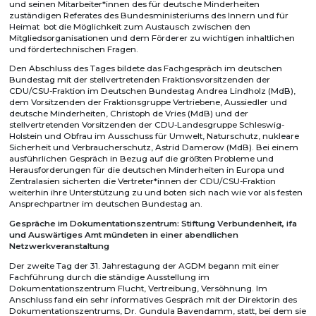
und seinen Mitarbeiter*innen des für deutsche Minderheiten
zuständigen Referates des Bundesministeriums des Innern und für
Heimat bot die Möglichkeit zum Austausch zwischen den
Mitgliedsorganisationen und dem Förderer zu wichtigen inhaltlichen
und fördertechnischen Fragen.
Den Abschluss des Tages bildete das Fachgespräch im deutschen
Bundestag mit der stellvertretenden Fraktionsvorsitzenden der
CDU/CSU-Fraktion im Deutschen Bundestag Andrea Lindholz (MdB),
dem Vorsitzenden der Fraktionsgruppe Vertriebene, Aussiedler und
deutsche Minderheiten, Christoph de Vries (MdB) und der
stellvertretenden Vorsitzenden der CDU-Landesgruppe Schleswig-
Holstein und Obfrau im Ausschuss für Umwelt, Naturschutz, nukleare
Sicherheit und Verbraucherschutz, Astrid Damerow (MdB). Bei einem
ausführlichen Gespräch in Bezug auf die größten Probleme und
Herausforderungen für die deutschen Minderheiten in Europa und
Zentralasien sicherten die Vertreter*innen der CDU/CSU-Fraktion
weiterhin ihre Unterstützung zu und boten sich nach wie vor als festen
Ansprechpartner im deutschen Bundestag an.
Gespräche im Dokumentationszentrum: Stiftung Verbundenheit, ifa
und Auswärtiges Amt mündeten in einer abendlichen
Netzwerkveranstaltung
Der zweite Tag der 31. Jahrestagung der AGDM begann mit einer
Fachführung durch die ständige Ausstellung im
Dokumentationszentrum Flucht, Vertreibung, Versöhnung. Im
Anschluss fand ein sehr informatives Gespräch mit der Direktorin des
Dokumentationszentrums, Dr. Gundula Bavendamm, statt, bei dem sie