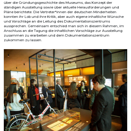
über die Gründungsgeschichte des Museums, das Konzept der
ständigen Ausstellung sowie über aktuelle Herausforderungen und
Pläne berichtete. Die Vertreter*innen der deutschen Minderheiten
konnten ihr Lob und ihre Kritik, aber auch eigene inhaltliche Wünsche
und Vorschläge an die Leitung des Dokumentationszentrums
aussprechen. Gemeinsam entschied man sich in diesem Rahmen, im
Anschluss an die Tagung die inhaltlichen Vorschläge zur Ausstellung
zusammen zu erarbeiten und dem Dokumentationszentrum
zukommen zu lassen.