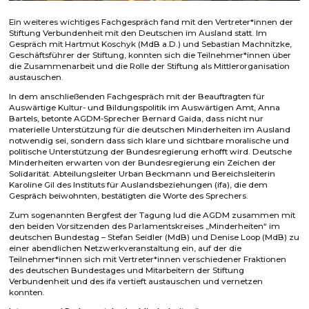
Ein weiteres wichtiges Fachgespräch fand mit den Vertreter*innen der
Stiftung Verbundenheit mit den Deutschen im Ausland statt. Im
Gespräch mit Hartmut Koschyk (MdB a.D.) und Sebastian Machnitzke,
Geschäftsführer der Stiftung, konnten sich die Teilnehmer*innen über
die Zusammenarbeit und die Rolle der Stiftung als Mittlerorganisation
austauschen.
In dem anschließenden Fachgespräch mit der Beauftragten für
Auswärtige Kultur- und Bildungspolitik im Auswärtigen Amt, Anna
Bartels, betonte AGDM-Sprecher Bernard Gaida, dass nicht nur
materielle Unterstützung für die deutschen Minderheiten im Ausland
notwendig sei, sondern dass sich klare und sichtbare moralische und
politische Unterstützung der Bundesregierung erhofft wird. Deutsche
Minderheiten erwarten von der Bundesregierung ein Zeichen der
Solidarität. Abteilungsleiter Urban Beckmann und Bereichsleiterin
Karoline Gil des Instituts für Auslandsbeziehungen (ifa), die dem
Gespräch beiwohnten, bestätigten die Worte des Sprechers.
Zum sogenannten Bergfest der Tagung lud die AGDM zusammen mit
den beiden Vorsitzenden des Parlamentskreises „Minderheiten“ im
deutschen Bundestag – Stefan Seidler (MdB) und Denise Loop (MdB) zu
einer abendlichen Netzwerkveranstaltung ein, auf der die
Teilnehmer*innen sich mit Vertreter*innen verschiedener Fraktionen
des deutschen Bundestages und Mitarbeitern der Stiftung
Verbundenheit und des ifa vertieft austauschen und vernetzen
konnten.