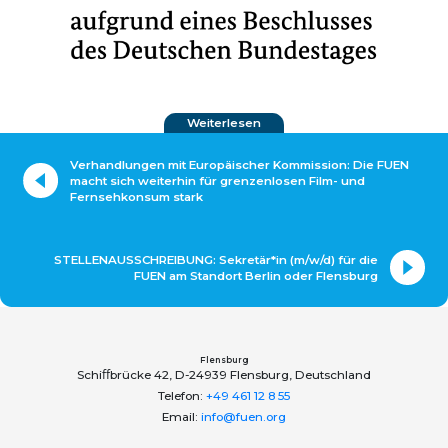
Weiterlesen
Verhandlungen mit Europäischer Kommission: Die FUEN
macht sich weiterhin für grenzenlosen Film- und
Fernsehkonsum stark
STELLENAUSSCHREIBUNG: Sekretär*in (m/w/d) für die
FUEN am Standort Berlin oder Flensburg
Flensburg
Schiﬀbrücke 42, D-24939 Flensburg, Deutschland
Telefon:
+49 461 12 8 55
Email:
info@fuen.org