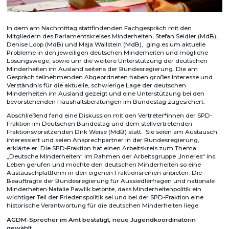
In dem am Nachmittag stattfindenden Fachgespräch mit den
Mitgliedern des Parlamentskreises Minderheiten, Stefan Seidler (MdB),
Denise Loop (MdB) und Maja Wallstein (MdB), ging es um aktuelle
Probleme in den jeweiligen deutschen Minderheiten und mögliche
Lösungswege, sowie um die weitere Unterstützung der deutschen
Minderheiten im Ausland seitens der Bundesregierung. Die am
Gespräch teilnehmenden Abgeordneten haben großes Interesse und
Verständnis für die aktuelle, schwierige Lage der deutschen
Minderheiten im Ausland gezeigt und eine Unterstützung bei den
bevorstehenden Haushaltsberatungen im Bundestag zugesichert.
Abschließend fand eine Diskussion mit den Vertreter*innen der SPD-
Fraktion im Deutschen Bundestag und dem stellvertretenden
Fraktionsvorsitzenden Dirk Weise (MdB) statt. Sie seien am Austausch
interessiert und seien Ansprechpartner in der Bundesregierung,
erklärte er. Die SPD-Fraktion hat einen Arbeitskreis zum Thema
„Deutsche Minderheiten“ im Rahmen der Arbeitsgruppe „Inneres“ ins
Leben gerufen und möchte den deutschen Minderheiten so eine
Austauschplattform in den eigenen Fraktionsreihen anbieten. Die
Beauftragte der Bundesregierung für Aussiedlerfragen und nationale
Minderheiten Natalie Pawlik betonte, dass Minderheitenpolitik ein
wichtiger Teil der Friedenspolitik sei und bei der SPD-Fraktion eine
historische Verantwortung für die deutschen Minderheiten liege.
AGDM-Sprecher im Amt bestätigt, neue Jugendkoordinatorin
gewählt