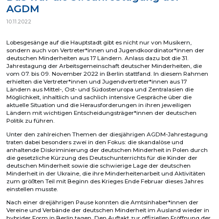
AGDM
10.11.2022
Lobesgesänge auf die Hauptstadt gibt es nicht nur von Musikern,
sondern auch von Vertreter*innen und Jugendkoordinator*innen der
deutschen Minderheiten aus 17 Ländern. Anlass dazu bot die 31.
Jahrestagung der Arbeitsgemeinschaft deutscher Minderheiten, die
vom 07. bis 09. November 2022 in Berlin stattfand. In diesem Rahmen
erhielten die Vertreter*innen und Jugendvertreter*innen aus 17
Ländern aus Mittel-, Ost- und Südosteruropa und Zentralasien die
Möglichkeit, inhaltlich und sachlich intensive Gespräche über die
aktuelle Situation und die Herausforderungen in ihren jeweiligen
Ländern mit wichtigen Entscheidungsträger*innen der deutschen
Politik zu führen.
Unter den zahlreichen Themen der diesjährigen AGDM-Jahrestagung
traten dabei besonders zwei in den Fokus: die skandalöse und
anhaltende Diskriminierung der deutschen Minderheit in Polen durch
die gesetzliche Kürzung des Deutschunterrichts für die Kinder der
deutschen Minderheit sowie die schwierige Lage der deutschen
Minderheit in der Ukraine, die ihre Minderheitenarbeit und Aktivitäten
zum größten Teil mit Beginn des Krieges Ende Februar dieses Jahres
einstellen musste.
Nach einer dreijährigen Pause konnten die Amtsinhaber*innen der
Vereine und Verbände der deutschen Minderheit im Ausland wieder in
hybrider Form in Berlin tagen. Den Auftakt zur offiziellen Eröffnung der