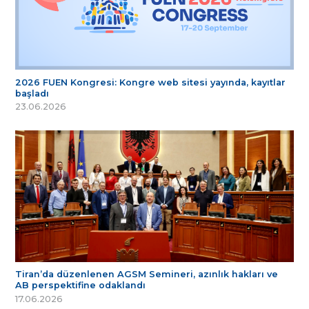
2026 FUEN Kongresi: Kongre web sitesi yayında, kayıtlar
başladı
23.06.2026
Tiran’da düzenlenen AGSM Semineri, azınlık hakları ve
AB perspektifine odaklandı
17.06.2026