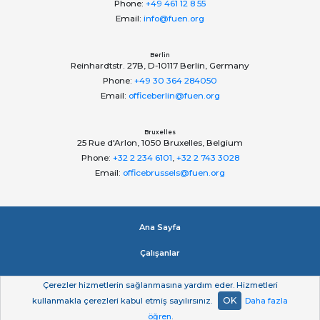
Phone:
+49 461 12 8 55
Email:
info@fuen.org
Berlin
Reinhardtstr. 27B, D-10117 Berlin, Germany
Phone:
+49 30 364 284050
Email:
officeberlin@fuen.org
Bruxelles
25 Rue d'Arlon, 1050 Bruxelles, Belgium
Phone:
+32 2 234 6101
,
+32 2 743 3028
Email:
officebrussels@fuen.org
Ana Sayfa
Çalışanlar
Impressum
Çerezler hizmetlerin sağlanmasına yardım eder. Hizmetleri
OK
kullanmakla çerezleri kabul etmiş sayılırsınız.
Daha fazla
Gizlilik beyan
öğren
.