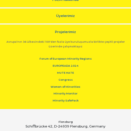
Üyelerimiz
Projelerimiz
Avrupa’nın 36 ülkesindeki 100'den fazla üye kuruluşumuzla birlikte çeşitli projeler
üzerinde çalışmaktayız
Forum of European Minority Regions
EUROPEADA 2024
MUTE HATE
Congress
Women of Minorities
Minority Monitor
Minority SafePack
Flensburg
Schiﬀbrücke 42, D-24939 Flensburg, Germany