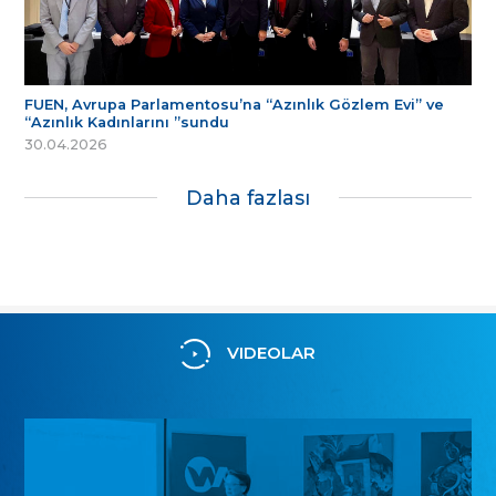
FUEN, Avrupa Parlamentosu’na “Azınlık Gözlem Evi” ve
“Azınlık Kadınlarını ”sundu
30.04.2026
Daha fazlası
VIDEOLAR