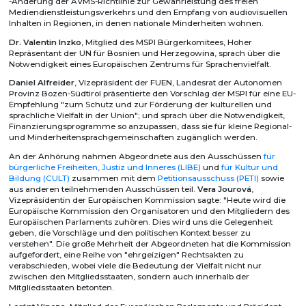
-Änderung der AVMS-Richtlinie zur Gewährleistung des freien
Mediendienstleistungsverkehrs und den Empfang von audiovisuellen
Inhalten in Regionen, in denen nationale Minderheiten wohnen.
Dr. Valentin Inzko
, Mitglied des MSPI Bürgerkomitees, Hoher
Repräsentant der UN für Bosnien und Herzegowina, sprach über die
Notwendigkeit eines Europäischen Zentrums für Sprachenvielfalt.
Daniel Alfreider
, Vizepräsident der FUEN, Landesrat der Autonomen
Provinz Bozen-Südtirol präsentierte den Vorschlag der MSPI für eine EU-
Empfehlung "zum Schutz und zur Förderung der kulturellen und
sprachliche Vielfalt in der Union"; und sprach über die Notwendigkeit,
Finanzierungsprogramme so anzupassen, dass sie für kleine Regional-
und Minderheitensprachgemeinschaften zugänglich werden.
An der Anhörung nahmen Abgeordnete aus den Ausschüssen
für
bürgerliche Freiheiten, Justiz und Inneres (LIBE)
und
für Kultur und
Bildung (CULT)
zusammen mit dem
Petitionsausschuss (PETI)
sowie
aus anderen teilnehmenden Ausschüssen teil.
Vera Jourová
,
Vizepräsidentin der Europäischen Kommission sagte: "Heute wird die
Europäische Kommission den Organisatoren und den Mitgliedern des
Europäischen Parlaments zuhören. Dies wird uns die Gelegenheit
geben, die Vorschläge und den politischen Kontext besser zu
verstehen". Die große Mehrheit der Abgeordneten hat die Kommission
aufgefordert, eine Reihe von "ehrgeizigen" Rechtsakten zu
verabschieden, wobei viele die Bedeutung der Vielfalt nicht nur
zwischen den Mitgliedsstaaten, sondern auch innerhalb der
Mitgliedsstaaten betonten.