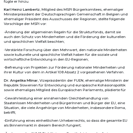
fügte er hinzu.
Karl Heinz Lambertz
, Mitglied des MSPI Bürgerkomitees, ehemaliger
Ministerpräsident der Deutschsprachigen Gemeinschaft in Belgien und
ehemaliger Präsident des Ausschusses der Regionen, stellte folgende
Vorschläge der MSPI vor:
-Änderung der allgemeinen Regeln für die Strukturfonds, damit sie
auch den Schutz von Minderheiten und die Förderung der kulturellen
und sprachlichen Vielfalt beachten;
-Verstärkte Forschung über den Mehrwert, den nationale Minderheiten
sowie kulturelle und sprachliche Vielfalt haben für die soziale und
wirtschaftliche Entwicklung in den EU-Regionen;
-Befreiung von Projekten zur Förderung nationaler Minderheiten und
ihrer Kultur von dem in Artikel 108 Absatz 2 vorgesehenen Verfahren.
Dr. Angelika Mlinar
, Vizepräsidentin der FUEN, ehemalige Ministerin der
Republik Slowenien für Entwicklung und europäische Kohäsionspolitik
sowie ehemaliges Mitglied des Europäischen Parlaments, plädierte für
-Gewährleistung einer annähernden Gleichbehandlung von
Staatenlosen Minderheiten und BürgerInnen und Bürger der EU, eine
Situation, die viele Angehörige von Minderheiten, insbesondere Roma,
betrifft;
-Einführung eines einheitlichen Urheberrechts, so dass die gesamte EU
als Binnenmarkt in diesem Bereich fungiert;