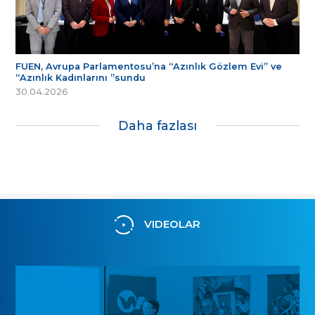
FUEN, Avrupa Parlamentosu’na “Azınlık Gözlem Evi” ve
“Azınlık Kadınlarını ”sundu
30.04.2026
Daha fazlası
VIDEOLAR