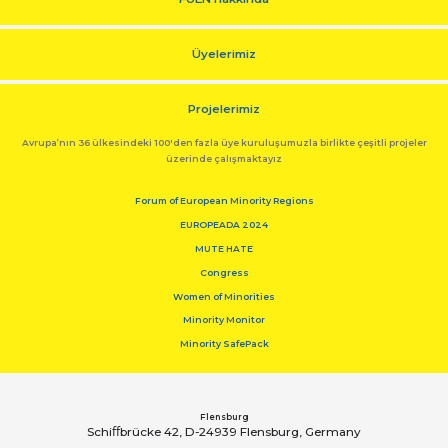
Üyelerimiz
Projelerimiz
Avrupa’nın 36 ülkesindeki 100'den fazla üye kuruluşumuzla birlikte çeşitli projeler
üzerinde çalışmaktayız
Forum of European Minority Regions
EUROPEADA 2024
MUTE HATE
Congress
Women of Minorities
Minority Monitor
Minority SafePack
Flensburg
Schiﬀbrücke 42, D-24939 Flensburg, Germany