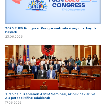
2026 FUEN Kongresi: Kongre web sitesi yayında, kayıtlar
başladı
23.06.2026
Tiran’da düzenlenen AGSM Semineri, azınlık hakları ve
AB perspektifine odaklandı
17.06.2026