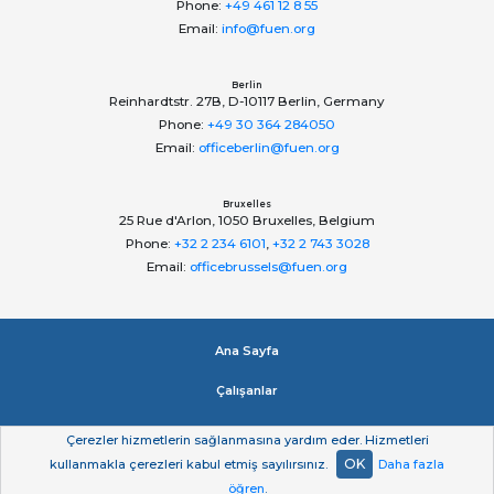
Phone:
+49 461 12 8 55
Email:
info@fuen.org
Berlin
Reinhardtstr. 27B, D-10117 Berlin, Germany
Phone:
+49 30 364 284050
Email:
officeberlin@fuen.org
Bruxelles
25 Rue d'Arlon, 1050 Bruxelles, Belgium
Phone:
+32 2 234 6101
,
+32 2 743 3028
Email:
officebrussels@fuen.org
Ana Sayfa
Çalışanlar
Impressum
Çerezler hizmetlerin sağlanmasına yardım eder. Hizmetleri
OK
kullanmakla çerezleri kabul etmiş sayılırsınız.
Daha fazla
Gizlilik beyan
öğren
.