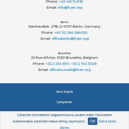
Phone:
+49 461 12 8 55
Email:
info@fuen.org
Berlin
Reinhardtstr. 27B, D-10117 Berlin, Germany
Phone:
+49 30 364 284050
Email:
officeberlin@fuen.org
Bruxelles
25 Rue d'Arlon, 1050 Bruxelles, Belgium
Phone:
+32 2 234 6101
,
+32 2 743 3028
Email:
officebrussels@fuen.org
Ana Sayfa
Çalışanlar
Impressum
Çerezler hizmetlerin sağlanmasına yardım eder. Hizmetleri
OK
kullanmakla çerezleri kabul etmiş sayılırsınız.
Daha fazla
Gizlilik beyan
öğren
.