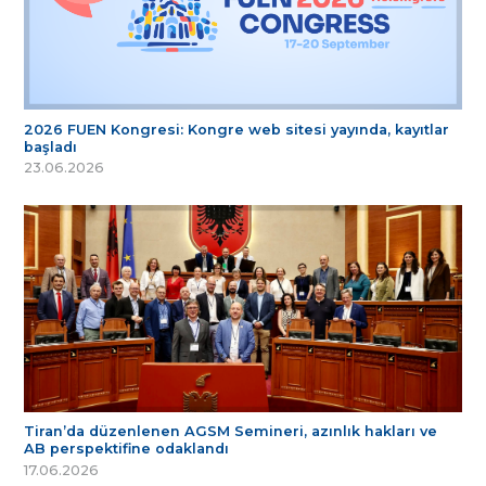
2026 FUEN Kongresi: Kongre web sitesi yayında, kayıtlar
başladı
23.06.2026
Tiran’da düzenlenen AGSM Semineri, azınlık hakları ve
AB perspektifine odaklandı
17.06.2026