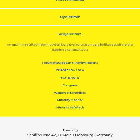
Üyelerimiz
Projelerimiz
Avrupa’nın 36 ülkesindeki 100'den fazla üye kuruluşumuzla birlikte çeşitli projeler
üzerinde çalışmaktayız
Forum of European Minority Regions
EUROPEADA 2024
MUTE HATE
Congress
Women of Minorities
Minority Monitor
Minority SafePack
Flensburg
Schiﬀbrücke 42, D-24939 Flensburg, Germany