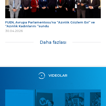
FUEN, Avrupa Parlamentosu’na “Azınlık Gözlem Evi” ve
“Azınlık Kadınlarını ”sundu
30.04.2026
Daha fazlası
VIDEOLAR