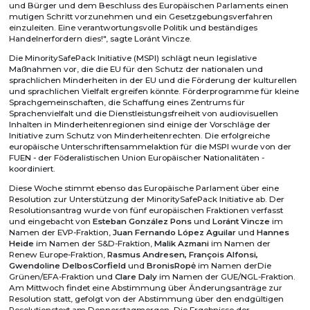
und Bürger und dem Beschluss des Europäischen Parlaments einen
mutigen Schritt vorzunehmen und ein Gesetzgebungsverfahren
einzuleiten. Eine verantwortungsvolle Politik und beständiges
Handelnerfordern dies!", sagte Loránt Vincze.
Die MinoritySafePack Initiative (MSPI) schlägt neun legislative
Maßnahmen vor, die die EU für den Schutz der nationalen und
sprachlichen Minderheiten in der EU und die Förderung der kulturellen
und sprachlichen Vielfalt ergreifen könnte. Förderprogramme für kleine
Sprachgemeinschaften, die Schaffung eines Zentrums für
Sprachenvielfalt und die Dienstleistungsfreiheit von audiovisuellen
Inhalten in Minderheitenregionen sind einige der Vorschläge der
Initiative zum Schutz von Minderheitenrechten. Die erfolgreiche
europäische Unterschriftensammelaktion für die MSPI wurde von der
FUEN - der Föderalistischen Union Europäischer Nationalitäten -
koordiniert.
Diese Woche stimmt ebenso das Europäische Parlament über eine
Resolution zur Unterstützung der MinoritySafePack Initiative ab. Der
Resolutionsantrag wurde von fünf europäischen Fraktionen verfasst
und eingebacht von
Esteban González Pons
und
Loránt Vincze
im
Namen der EVP-Fraktion,
Juan Fernando López Aguilar
und
Hannes
Heide
im Namen der S&D-Fraktion,
Malik Azmani
im Namen der
Renew Europe-Fraktion,
Rasmus Andresen, François Alfonsi,
Gwendoline DelbosCorfield
und
BronisRopė
im Namen derDie
Grünen/EFA-Fraktion und
Clare Daly
im Namen der GUE/NGL-Fraktion.
Am Mittwoch findet eine Abstimmung über Änderungsanträge zur
Resolution statt, gefolgt von der Abstimmung über den endgültigen
Resolutionstext am Donnerstagmorgen. Die Ergebnisse der