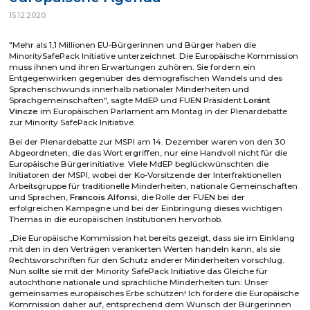
15.12.2020
"Mehr als 1,1 Millionen EU-Bürgerinnen und Bürger haben die
MinoritySafePack Initiative unterzeichnet. Die Europäische Kommission
muss ihnen und ihren Erwartungen zuhören. Sie fordern ein
Entgegenwirken gegenüber des demografischen Wandels und des
Sprachenschwunds innerhalb nationaler Minderheiten und
Sprachgemeinschaften", sagte MdEP und FUEN Präsident
Loránt
Vincze
im Europäischen Parlament am Montag in der Plenardebatte
zur Minority SafePack Initiative.
Bei der Plenardebatte zur MSPI am 14. Dezember waren von den 30
Abgeordneten, die das Wort ergriffen, nur eine Handvoll nicht für die
Europäische Bürgerinitiative. Viele MdEP beglückwünschten die
Initiatoren der MSPI, wobei der Ko-Vorsitzende der Interfraktionellen
Arbeitsgruppe für traditionelle Minderheiten, nationale Gemeinschaften
und Sprachen,
Francois Alfonsi
, die Rolle der FUEN bei der
erfolgreichen Kampagne und bei der Einbringung dieses wichtigen
Themas in die europäischen Institutionen hervorhob.
„Die Europäische Kommission hat bereits gezeigt, dass sie im Einklang
mit den in den Verträgen verankerten Werten handeln kann, als sie
Rechtsvorschriften für den Schutz anderer Minderheiten vorschlug.
Nun sollte sie mit der Minority SafePack Initiative das Gleiche für
autochthone nationale und sprachliche Minderheiten tun: Unser
gemeinsames europäisches Erbe schützen! Ich fordere die Europäische
Kommission daher auf, entsprechend dem Wunsch der Bürgerinnen