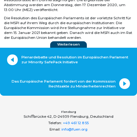
Abstimmung werden am Donnerstag, den 17. Dezember 2020, um
13:00 Uhr (MEZ) veröffentlicht.
Die Resolution des Europäischen Parlaments ist der vorletzte Schritt für
die MSPI auf ihrem Weg durch die europäischen Institutionen: Die
Europäische Kommission wird ihre Stellungnahme zur Initiative vor
dem 15. Januar 2021 bekannt geben. Danach wird die MSPI auch im Rat
der Europäischen Union behandelt werden.
Weiterlesen
Plenardebatte und Resolution im Europäischen Parlament
zur Minority SafePack Initiative
Das Europäische Parlament fordert von der Kommission
Rechtsakte zu Minderheitenrechten
Flensburg
Schiﬀbrücke 42, D-24939 Flensburg, Deutschland
Telefon:
+49 461 12 8 55
Email:
info@fuen.org