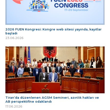
2026 FUEN Kongresi: Kongre web sitesi yayında, kayıtlar
başladı
23.06.2026
Tiran’da düzenlenen AGSM Semineri, azınlık hakları ve
AB perspektifine odaklandı
17.06.2026