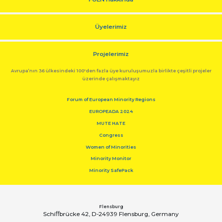
Üyelerimiz
Projelerimiz
Avrupa’nın 36 ülkesindeki 100'den fazla üye kuruluşumuzla birlikte çeşitli projeler
üzerinde çalışmaktayız
Forum of European Minority Regions
EUROPEADA 2024
MUTE HATE
Congress
Women of Minorities
Minority Monitor
Minority SafePack
Flensburg
Schiﬀbrücke 42, D-24939 Flensburg, Germany