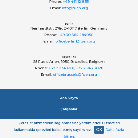
Phone:
+49 461 12 8 55
Email:
info@fuen.org
Berlin
Reinhardtstr. 27B, D-10117 Berlin, Germany
Phone:
+49 30 364 284050
Email:
officeberlin@fuen.org
Bruxelles
25 Rue d'Arlon, 1050 Bruxelles, Belgium
Phone:
+32 2 234 6101
,
+32 2 743 3028
Email:
officebrussels@fuen.org
Ana Sayfa
Çalışanlar
Impressum
Çerezler hizmetlerin sağlanmasına yardım eder. Hizmetleri
OK
kullanmakla çerezleri kabul etmiş sayılırsınız.
Daha fazla
Gizlilik beyan
öğren
.