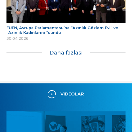
FUEN, Avrupa Parlamentosu’na “Azınlık Gözlem Evi” ve
“Azınlık Kadınlarını ”sundu
30.04.2026
Daha fazlası
VIDEOLAR