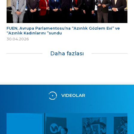
FUEN, Avrupa Parlamentosu’na “Azınlık Gözlem Evi” ve
“Azınlık Kadınlarını ”sundu
30.04.2026
Daha fazlası
VIDEOLAR