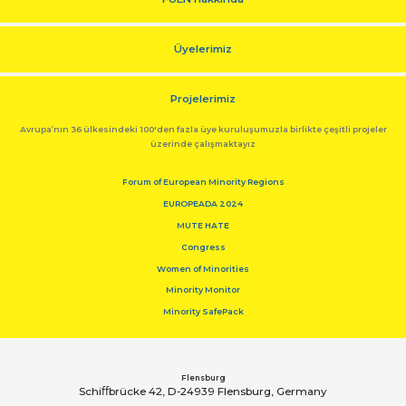
Üyelerimiz
Projelerimiz
Avrupa’nın 36 ülkesindeki 100'den fazla üye kuruluşumuzla birlikte çeşitli projeler
üzerinde çalışmaktayız
Forum of European Minority Regions
EUROPEADA 2024
MUTE HATE
Congress
Women of Minorities
Minority Monitor
Minority SafePack
Flensburg
Schiﬀbrücke 42, D-24939 Flensburg, Germany