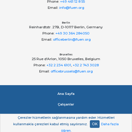
Phone:
+49 461 12 8 55
Email:
info@fuen.org
Berlin
Reinhardtstr. 27B, D-10117 Berlin, Germany
Phone:
+49 30 364 284050
Email:
officeberlin@fuen.org
Bruxelles
25 Rue d'Arlon, 1050 Bruxelles, Belgium
Phone:
+32 2 234 6101
,
+32 2 743 3028
Email:
officebrussels@fuen.org
Ana Sayfa
Çalışanlar
Impressum
Çerezler hizmetlerin sağlanmasına yardım eder. Hizmetleri
OK
kullanmakla çerezleri kabul etmiş sayılırsınız.
Daha fazla
Gizlilik beyan
öğren
.