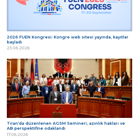
2026 FUEN Kongresi: Kongre web sitesi yayında, kayıtlar
başladı
23.06.2026
Tiran’da düzenlenen AGSM Semineri, azınlık hakları ve
AB perspektifine odaklandı
17.06.2026