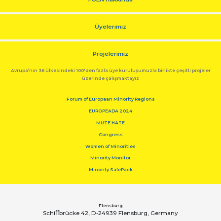
Üyelerimiz
Projelerimiz
Avrupa’nın 36 ülkesindeki 100'den fazla üye kuruluşumuzla birlikte çeşitli projeler
üzerinde çalışmaktayız
Forum of European Minority Regions
EUROPEADA 2024
MUTE HATE
Congress
Women of Minorities
Minority Monitor
Minority SafePack
Flensburg
Schiﬀbrücke 42, D-24939 Flensburg, Germany