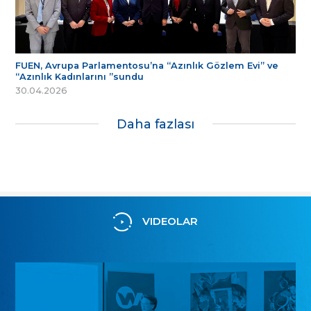
FUEN, Avrupa Parlamentosu’na “Azınlık Gözlem Evi” ve
“Azınlık Kadınlarını ”sundu
30.04.2026
Daha fazlası
VIDEOLAR