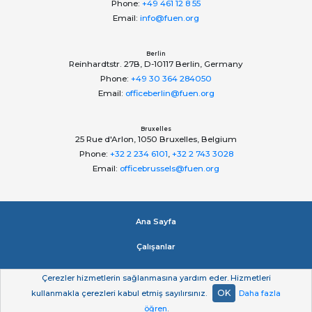
Phone:
+49 461 12 8 55
Email:
info@fuen.org
Berlin
Reinhardtstr. 27B, D-10117 Berlin, Germany
Phone:
+49 30 364 284050
Email:
officeberlin@fuen.org
Bruxelles
25 Rue d'Arlon, 1050 Bruxelles, Belgium
Phone:
+32 2 234 6101
,
+32 2 743 3028
Email:
officebrussels@fuen.org
Ana Sayfa
Çalışanlar
Impressum
Çerezler hizmetlerin sağlanmasına yardım eder. Hizmetleri
OK
kullanmakla çerezleri kabul etmiş sayılırsınız.
Daha fazla
Gizlilik beyan
öğren
.