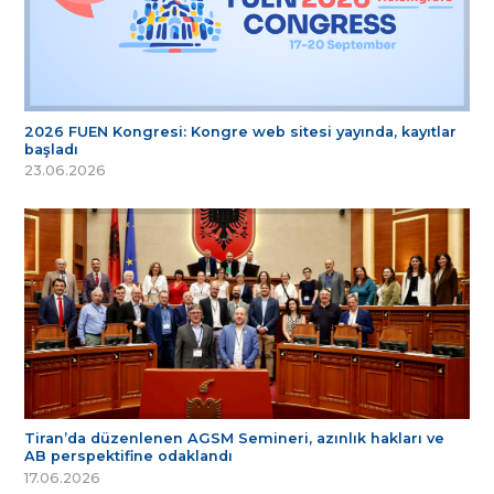
2026 FUEN Kongresi: Kongre web sitesi yayında, kayıtlar
başladı
23.06.2026
Tiran’da düzenlenen AGSM Semineri, azınlık hakları ve
AB perspektifine odaklandı
17.06.2026