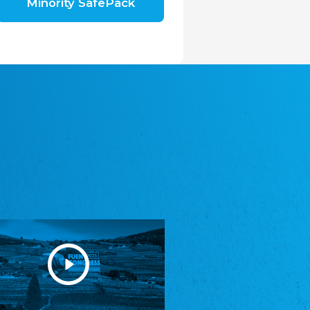
Minority SafePack
Avrupa Bati Trakya Türk Federasyonu
ABTTF
Federation of Western Thrace Turks in Europe
DOMOWINA - Zwjazk Łužiskich Serbow z.
t./Zwězk Łužyskich Serbow z. t.
Domowina – Association of Lusatian Sorbs
Frasche Rädj seksjoon nord
Frisian Council Section North
Friisk Foriining
Frisian Association
Heimatverein Saterland - Seelter Buund e.V.
Association Seelter Buund
Sydslesvigsk Forening e. V.
South Schleswig Association
Youth of European Nationalities (YEN)
Youth of European Nationalities (YEN)
Zentralrat der Jenischen in Deutschland
e.V.
Central Council of Yenish in Germany
Zentralrat Deutscher Sinti und Roma