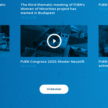
atic
The third thematic meeting of FUEN’s
FUEN
Women of Minorities project has
11.11.2
started in Budapest
02.12.2025
FUEN Congress 2025: Kloster Neustift
FUEN
actio
26.10.2025
25.10
Videolar