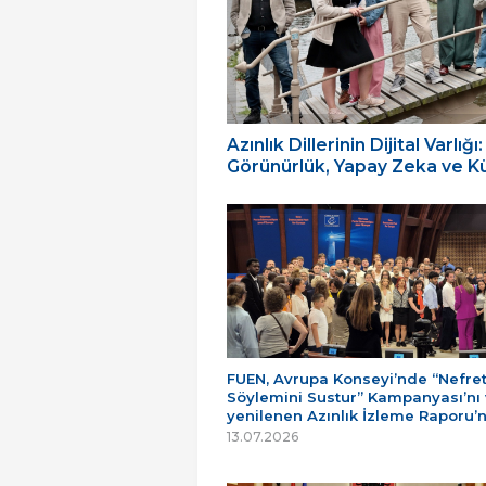
Azınlık Dillerinin Dijital Varl
Görünürlük, Yapay Zeka ve Küç
FUEN, Avrupa Konseyi’nde “Nefre
Söylemini Sustur” Kampanyası’nı
yenilenen Azınlık İzleme Raporu’
13.07.2026