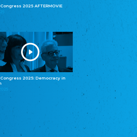
Central Council of German Sinti and Roma
 Congress 2025 AFTERMOVIE
025
Związek Polaków w Niemczech
Union of Poles in Germany
Bund Deutscher Nordschleswiger (BDN)
Federation of Germans in Northern Schleswig
Grænseforeningen
Danish Border Association
Eestimaa Rahvuste Ühendus
Estonian Union of National Minorities
Eestimaa Valgevenelaste Assotsiatsioon
Estonian Belorusian Association
 Congress 2025: Democracy in
n
Verein der Deutschen in Estland
Estonian German Society
.2025
Некоммерческое объединение “Русская
школа Эстонии”
NGO "Russian School of Estonia"
Союз Славянских просветительных и
благотворительных обществ
Union of Russian Educational and Charitable
Societies in Estonia