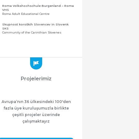
Roma Volkshochschule Burgenland – Roma
VHS
Roma Adult Educational Centre
Skupnost koroških Slovencev in Slovenk
SKS
Community of the Carinthian Slovenes
Zveza slovenskih organizacij na Koroškem
(ZSO)
Central Association of Slovene Organisations in
Carinthia (ZSO)
Zajednica Crnogoraca u Albaniji “ZCGA” -
Elbasan
Montenegrin Community in Albania “ZCGA” -
Projelerimiz
Elbasan
Македонско Друштво "Илинден" Tирана
Macedonian Association “Ilinden” – Tirana
Avrupa’nın 36 ülkesindeki 100'den
Meshet Türkleri Cemiyeti Azerbaycan’da
“VATAN”
fazla üye kuruluşumuzla birlikte
"Vatan" Public Union of Ahiska Turks living in
çeşitli projeler üzerinde
Azerbaijan
çalışmaktayız
ProDG
ProDG