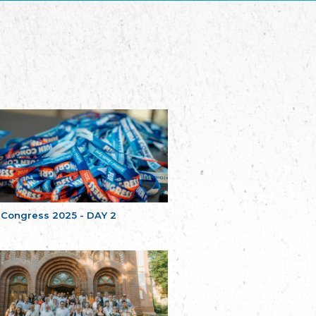
Plataforma per la Llengua
The Pro-Language Platform Association
Associacion Occitana de Fotbòl
Occitania Football Association
Comité d´Action Régionale de Bretagne -
Poellgor evit Breizh
Committee for regional action in Brittany
EL - le Mouvement d'Alsace-Lorraine
Elsaß-Lothringischer Volksbund EL
Skol Uhel Ar Vro – Institut Culturel de
Bretagne
The Cultural Institute of Brittany
Unser Land
Our Country
 Congress 2025 - DAY 2
Svenska Finlands folkting/Folktinget
The Swedish Assembly of Finland
Assoziation der Deutschen Georgiens
"Einung"
Association of Germans of Georgia “Einung”
საერთო სამოქალაქო მოძრაობა -
მრავალეროვანი საქართველო
Public Movement Multinational Georgia