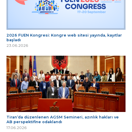
2026 FUEN Kongresi: Kongre web sitesi yayında, kayıtlar
başladı
23.06.2026
Tiran’da düzenlenen AGSM Semineri, azınlık hakları ve
AB perspektifine odaklandı
17.06.2026