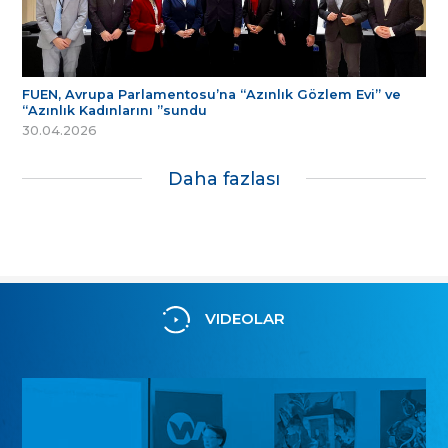
FUEN, Avrupa Parlamentosu’na “Azınlık Gözlem Evi” ve
“Azınlık Kadınlarını ”sundu
30.04.2026
Daha fazlası
VIDEOLAR