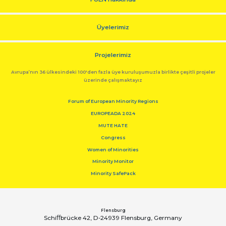
Üyelerimiz
Projelerimiz
Avrupa’nın 36 ülkesindeki 100'den fazla üye kuruluşumuzla birlikte çeşitli projeler
üzerinde çalışmaktayız
Forum of European Minority Regions
EUROPEADA 2024
MUTE HATE
Congress
Women of Minorities
Minority Monitor
Minority SafePack
Flensburg
Schiﬀbrücke 42, D-24939 Flensburg, Germany