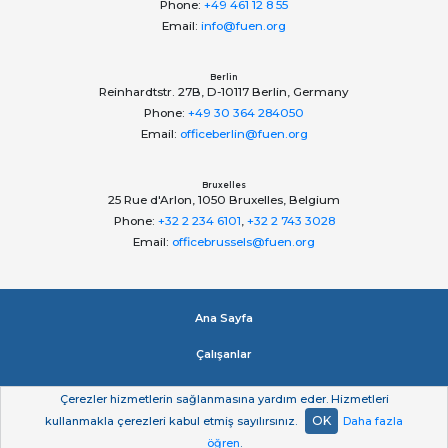
Phone:
+49 461 12 8 55
Email:
info@fuen.org
Berlin
Reinhardtstr. 27B, D-10117 Berlin, Germany
Phone:
+49 30 364 284050
Email:
officeberlin@fuen.org
Bruxelles
25 Rue d'Arlon, 1050 Bruxelles, Belgium
Phone:
+32 2 234 6101
,
+32 2 743 3028
Email:
officebrussels@fuen.org
Ana Sayfa
Çalışanlar
Impressum
Çerezler hizmetlerin sağlanmasına yardım eder. Hizmetleri
OK
kullanmakla çerezleri kabul etmiş sayılırsınız.
Daha fazla
Gizlilik beyan
öğren
.