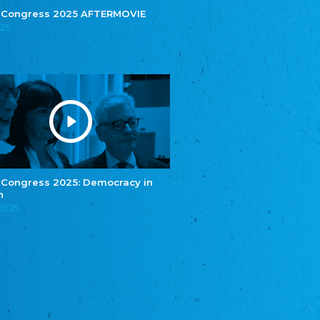
Central Council of German Sinti and Roma
 Congress 2025 AFTERMOVIE
025
Związek Polaków w Niemczech
Union of Poles in Germany
Bund Deutscher Nordschleswiger (BDN)
Federation of Germans in Northern Schleswig
Grænseforeningen
Danish Border Association
Eestimaa Rahvuste Ühendus
Estonian Union of National Minorities
Eestimaa Valgevenelaste Assotsiatsioon
Estonian Belorusian Association
 Congress 2025: Democracy in
n
Verein der Deutschen in Estland
Estonian German Society
.2025
Некоммерческое объединение “Русская
школа Эстонии”
NGO "Russian School of Estonia"
Союз Славянских просветительных и
благотворительных обществ
Union of Russian Educational and Charitable
Societies in Estonia