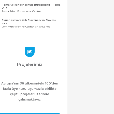
Roma Volkshochschule Burgenland – Roma
VHS
Roma Adult Educational Centre
Skupnost koroških Slovencev in Slovenk
SKS
Community of the Carinthian Slovenes
Zveza slovenskih organizacij na Koroškem
(ZSO)
Central Association of Slovene Organisations in
Carinthia (ZSO)
Zajednica Crnogoraca u Albaniji “ZCGA” -
Elbasan
Montenegrin Community in Albania “ZCGA” -
Projelerimiz
Elbasan
Македонско Друштво "Илинден" Tирана
Macedonian Association “Ilinden” – Tirana
Avrupa’nın 36 ülkesindeki 100'den
Meshet Türkleri Cemiyeti Azerbaycan’da
“VATAN”
fazla üye kuruluşumuzla birlikte
"Vatan" Public Union of Ahiska Turks living in
çeşitli projeler üzerinde
Azerbaijan
çalışmaktayız
ProDG
ProDG