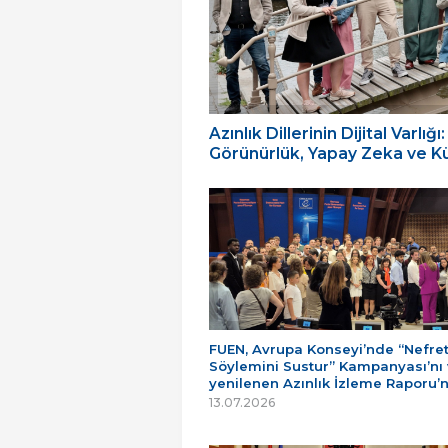
Azınlık Dillerinin Dijital Varl
Görünürlük, Yapay Zeka ve Küç
FUEN, Avrupa Konseyi’nde “Nefre
Söylemini Sustur” Kampanyası’nı
yenilenen Azınlık İzleme Raporu’
13.07.2026