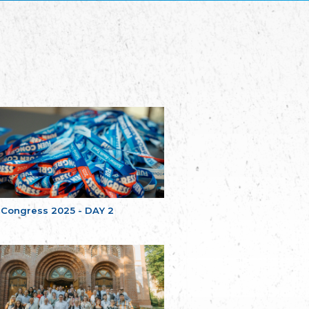
Plataforma per la Llengua
The Pro-Language Platform Association
Associacion Occitana de Fotbòl
Occitania Football Association
Comité d´Action Régionale de Bretagne -
Poellgor evit Breizh
Committee for regional action in Brittany
EL - le Mouvement d'Alsace-Lorraine
Elsaß-Lothringischer Volksbund EL
Skol Uhel Ar Vro – Institut Culturel de
Bretagne
The Cultural Institute of Brittany
Unser Land
Our Country
 Congress 2025 - DAY 2
Svenska Finlands folkting/Folktinget
The Swedish Assembly of Finland
Assoziation der Deutschen Georgiens
"Einung"
Association of Germans of Georgia “Einung”
საერთო სამოქალაქო მოძრაობა -
მრავალეროვანი საქართველო
Public Movement Multinational Georgia