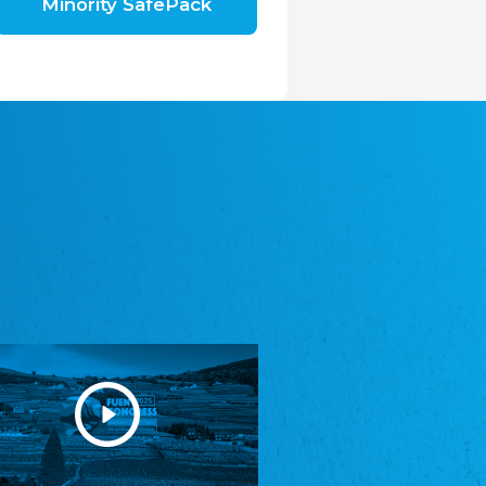
Minority SafePack
Avrupa Bati Trakya Türk Federasyonu
ABTTF
Federation of Western Thrace Turks in Europe
DOMOWINA - Zwjazk Łužiskich Serbow z.
t./Zwězk Łužyskich Serbow z. t.
Domowina – Association of Lusatian Sorbs
Frasche Rädj seksjoon nord
Frisian Council Section North
Friisk Foriining
Frisian Association
Heimatverein Saterland - Seelter Buund e.V.
Association Seelter Buund
Sydslesvigsk Forening e. V.
South Schleswig Association
Youth of European Nationalities (YEN)
Youth of European Nationalities (YEN)
Zentralrat der Jenischen in Deutschland
e.V.
Central Council of Yenish in Germany
Zentralrat Deutscher Sinti und Roma