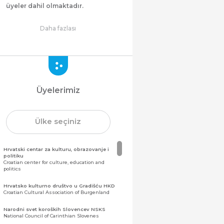
üyeler dahil olmaktadır.
Daha fazlası
Üyelerimiz
Ülke seçiniz
Hrvatski centar za kulturu, obrazovanje i
politiku
Croatian center for culture, education and
politics
Hrvatsko kulturno društvo u Gradišću HKD
Croatian Cultural Association of Burgenland
Narodni svet koroških Slovencev NSKS
National Council of Carinthian Slovenes