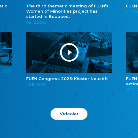
atic
The third thematic meeting of FUEN’s
FUEN
Women of Minorities project has
11.11.2
started in Budapest
02.12.2025
FUEN Congress 2025: Kloster Neustift
FUEN
actio
26.10.2025
25.10
Videolar