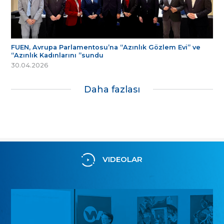
FUEN, Avrupa Parlamentosu’na “Azınlık Gözlem Evi” ve
“Azınlık Kadınlarını ”sundu
30.04.2026
Daha fazlası
VIDEOLAR