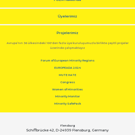
Üyelerimiz
Projelerimiz
Avrupa’nın 36 ülkesindeki 100'den fazla üye kuruluşumuzla birlikte çeşitli projeler
üzerinde çalışmaktayız
Forum of European Minority Regions
EUROPEADA 2024
MUTE HATE
Congress
Women of Minorities
Minority Monitor
Minority SafePack
Flensburg
Schiﬀbrücke 42, D-24939 Flensburg, Germany