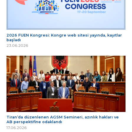
2026 FUEN Kongresi: Kongre web sitesi yayında, kayıtlar
başladı
23.06.2026
Tiran’da düzenlenen AGSM Semineri, azınlık hakları ve
AB perspektifine odaklandı
17.06.2026