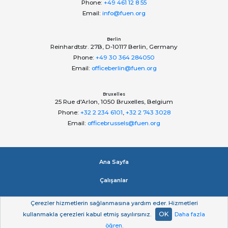
Phone:
+49 461 12 8 55
Email:
info@fuen.org
Berlin
Reinhardtstr. 27B, D-10117 Berlin, Germany
Phone:
+49 30 364 284050
Email:
officeberlin@fuen.org
Bruxelles
25 Rue d'Arlon, 1050 Bruxelles, Belgium
Phone:
+32 2 234 6101
,
+32 2 743 3028
Email:
officebrussels@fuen.org
Ana Sayfa
Çalışanlar
Impressum
Çerezler hizmetlerin sağlanmasına yardım eder. Hizmetleri
OK
kullanmakla çerezleri kabul etmiş sayılırsınız.
Daha fazla
Gizlilik beyan
öğren
.