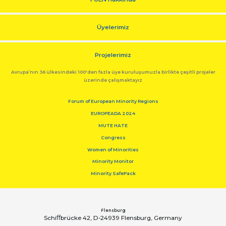
Üyelerimiz
Projelerimiz
Avrupa’nın 36 ülkesindeki 100'den fazla üye kuruluşumuzla birlikte çeşitli projeler
üzerinde çalışmaktayız
Forum of European Minority Regions
EUROPEADA 2024
MUTE HATE
Congress
Women of Minorities
Minority Monitor
Minority SafePack
Flensburg
Schiﬀbrücke 42, D-24939 Flensburg, Germany