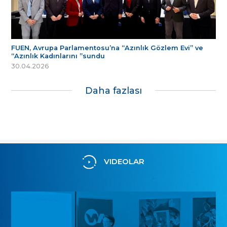
FUEN, Avrupa Parlamentosu’na “Azınlık Gözlem Evi” ve
“Azınlık Kadınlarını ”sundu
30.04.2026
Daha fazlası
VIDEOLAR