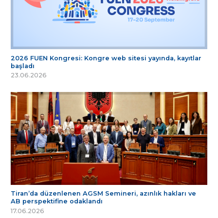
2026 FUEN Kongresi: Kongre web sitesi yayında, kayıtlar
başladı
23.06.2026
Tiran’da düzenlenen AGSM Semineri, azınlık hakları ve
AB perspektifine odaklandı
17.06.2026