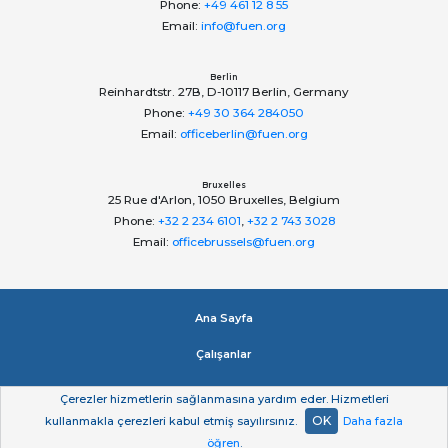
Phone:
+49 461 12 8 55
Email:
info@fuen.org
Berlin
Reinhardtstr. 27B, D-10117 Berlin, Germany
Phone:
+49 30 364 284050
Email:
officeberlin@fuen.org
Bruxelles
25 Rue d'Arlon, 1050 Bruxelles, Belgium
Phone:
+32 2 234 6101
,
+32 2 743 3028
Email:
officebrussels@fuen.org
Ana Sayfa
Çalışanlar
Impressum
Çerezler hizmetlerin sağlanmasına yardım eder. Hizmetleri
OK
kullanmakla çerezleri kabul etmiş sayılırsınız.
Daha fazla
Gizlilik beyan
öğren
.