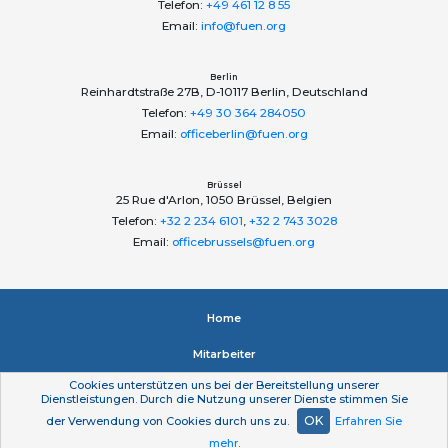
Telefon:
+49 461 12 8 55
Email:
info@fuen.org
Berlin
Reinhardtstraße 27B, D-10117 Berlin, Deutschland
Telefon:
+49 30 364 284050
Email:
officeberlin@fuen.org
Brüssel
25 Rue d'Arlon, 1050 Brüssel, Belgien
Telefon:
+32 2 234 6101
,
+32 2 743 3028
Email:
officebrussels@fuen.org
Home
Mitarbeiter
Cookies unterstützen uns bei der Bereitstellung unserer
Impressum
Dienstleistungen. Durch die Nutzung unserer Dienste stimmen Sie
OK
der Verwendung von Cookies durch uns zu.
Erfahren Sie
Datenschutzerklärung
mehr
.