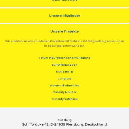
Unsere Mitglieder
Unsere Projekte
Wir arbeiten an verschiedenen Projekten mit mehr als 100 Mitgliedsorganisationen
in 36 europäischen Ländern.
Forum of European Minority Regions
EUROPEADA 2024
MUTE HATE
Congress
Women of Minorities
Minority Monitor
Minority SafePack
Flensburg
Schiﬀbrücke 42, D-24939 Flensburg, Deutschland