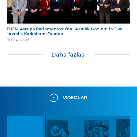
FUEN, Avrupa Parlamentosu’na “Azınlık Gözlem Evi” ve
“Azınlık Kadınlarını ”sundu
30.04.2026
Daha fazlası
VIDEOLAR