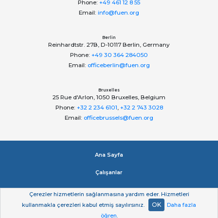
Phone:
+49 461 12 8 55
Email:
info@fuen.org
Berlin
Reinhardtstr. 27B, D-10117 Berlin, Germany
Phone:
+49 30 364 284050
Email:
officeberlin@fuen.org
Bruxelles
25 Rue d'Arlon, 1050 Bruxelles, Belgium
Phone:
+32 2 234 6101
,
+32 2 743 3028
Email:
officebrussels@fuen.org
Ana Sayfa
Çalışanlar
Impressum
Çerezler hizmetlerin sağlanmasına yardım eder. Hizmetleri
OK
kullanmakla çerezleri kabul etmiş sayılırsınız.
Daha fazla
Gizlilik beyan
öğren
.