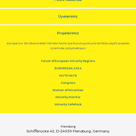
Üyelerimiz
Projelerimiz
Avrupa’nın 36 ülkesindeki 100'den fazla üye kuruluşumuzla birlikte çeşitli projeler
üzerinde çalışmaktayız
Forum of European Minority Regions
EUROPEADA 2024
MUTE HATE
Congress
Women of Minorities
Minority Monitor
Minority SafePack
Flensburg
Schiﬀbrücke 42, D-24939 Flensburg, Germany