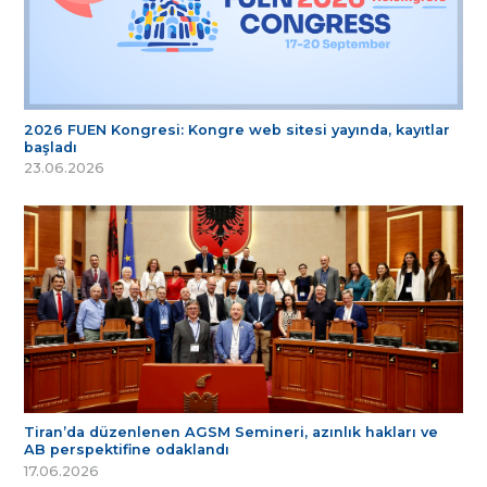
2026 FUEN Kongresi: Kongre web sitesi yayında, kayıtlar
başladı
23.06.2026
Tiran’da düzenlenen AGSM Semineri, azınlık hakları ve
AB perspektifine odaklandı
17.06.2026