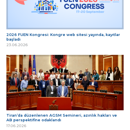
2026 FUEN Kongresi: Kongre web sitesi yayında, kayıtlar
başladı
23.06.2026
Tiran’da düzenlenen AGSM Semineri, azınlık hakları ve
AB perspektifine odaklandı
17.06.2026