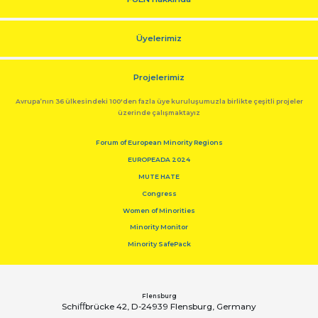
Üyelerimiz
Projelerimiz
Avrupa’nın 36 ülkesindeki 100'den fazla üye kuruluşumuzla birlikte çeşitli projeler
üzerinde çalışmaktayız
Forum of European Minority Regions
EUROPEADA 2024
MUTE HATE
Congress
Women of Minorities
Minority Monitor
Minority SafePack
Flensburg
Schiﬀbrücke 42, D-24939 Flensburg, Germany