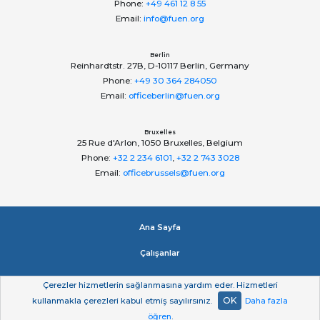
Phone:
+49 461 12 8 55
Email:
info@fuen.org
Berlin
Reinhardtstr. 27B, D-10117 Berlin, Germany
Phone:
+49 30 364 284050
Email:
officeberlin@fuen.org
Bruxelles
25 Rue d'Arlon, 1050 Bruxelles, Belgium
Phone:
+32 2 234 6101
,
+32 2 743 3028
Email:
officebrussels@fuen.org
Ana Sayfa
Çalışanlar
Impressum
Çerezler hizmetlerin sağlanmasına yardım eder. Hizmetleri
OK
kullanmakla çerezleri kabul etmiş sayılırsınız.
Daha fazla
Gizlilik beyan
öğren
.