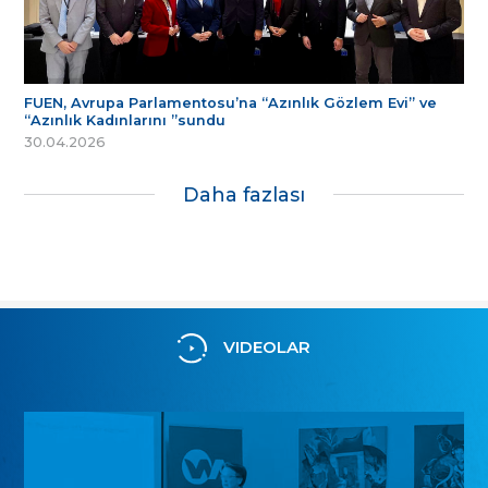
FUEN, Avrupa Parlamentosu’na “Azınlık Gözlem Evi” ve
“Azınlık Kadınlarını ”sundu
30.04.2026
Daha fazlası
VIDEOLAR