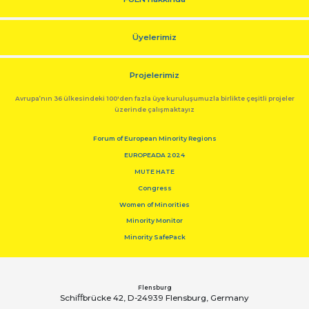
Üyelerimiz
Projelerimiz
Avrupa’nın 36 ülkesindeki 100'den fazla üye kuruluşumuzla birlikte çeşitli projeler
üzerinde çalışmaktayız
Forum of European Minority Regions
EUROPEADA 2024
MUTE HATE
Congress
Women of Minorities
Minority Monitor
Minority SafePack
Flensburg
Schiﬀbrücke 42, D-24939 Flensburg, Germany