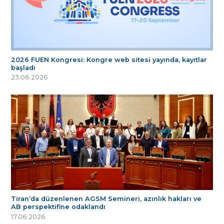
2026 FUEN Kongresi: Kongre web sitesi yayında, kayıtlar
başladı
23.06.2026
Tiran’da düzenlenen AGSM Semineri, azınlık hakları ve
AB perspektifine odaklandı
17.06.2026