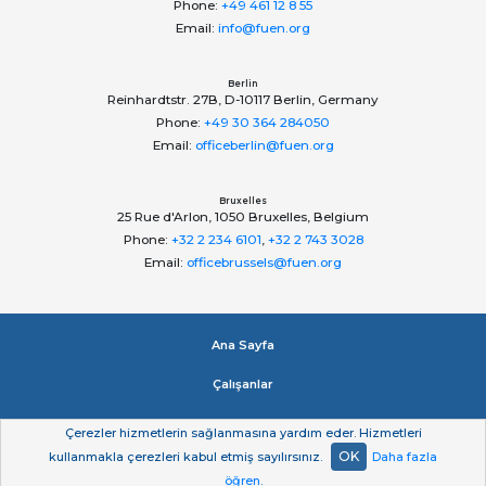
Phone:
+49 461 12 8 55
Email:
info@fuen.org
Berlin
Reinhardtstr. 27B, D-10117 Berlin, Germany
Phone:
+49 30 364 284050
Email:
officeberlin@fuen.org
Bruxelles
25 Rue d'Arlon, 1050 Bruxelles, Belgium
Phone:
+32 2 234 6101
,
+32 2 743 3028
Email:
officebrussels@fuen.org
Ana Sayfa
Çalışanlar
Impressum
Çerezler hizmetlerin sağlanmasına yardım eder. Hizmetleri
OK
kullanmakla çerezleri kabul etmiş sayılırsınız.
Daha fazla
Gizlilik beyan
öğren
.