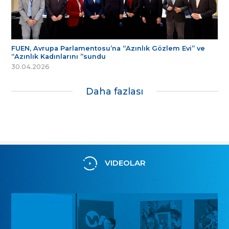
FUEN, Avrupa Parlamentosu’na “Azınlık Gözlem Evi” ve
“Azınlık Kadınlarını ”sundu
30.04.2026
Daha fazlası
VIDEOLAR