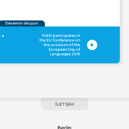
Devamını okuyun
, a
FUEN participates in
the EU Conference on
the occasion of the
European Day of
Languages 2015
İLETIŞIM
Berlin