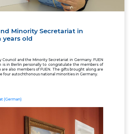
nd Minority Secretariat in
 years old
y Council and the Minority Secretariat in Germany. FUEN
 is in Berlin personally to congratulate the members of
em are also members of FUEN. The gifts brought along are
the four autochthonous national minorities in Germany.
iat (German)