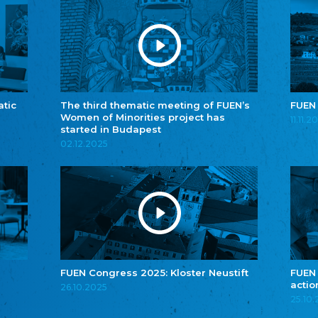
atic
The third thematic meeting of FUEN’s
FUEN
Women of Minorities project has
11.11.2
started in Budapest
02.12.2025
FUEN Congress 2025: Kloster Neustift
FUEN
actio
26.10.2025
25.10