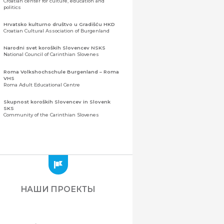
Croatian center for culture, education and
politics
Hrvatsko kulturno društvo u Gradišću HKD
Croatian Cultural Association of Burgenland
Narodni svet koroških Slovencev NSKS
National Council of Carinthian Slovenes
Roma Volkshochschule Burgenland – Roma
VHS
Roma Adult Educational Centre
Skupnost koroških Slovencev in Slovenk
SKS
Community of the Carinthian Slovenes
Zveza slovenskih organizacij na Koroškem
(ZSO)
Центральная ассоциация словенских
организаций Каринтии (ЗСО)
Zajednica Crnogoraca u Albaniji “ZCGA” -
Elbasan
Montenegrin Community in Albania “ZCGA” -
НАШИ ПРОЕКТЫ
Elbasan
Македонско Друштво "Илинден" Tирана
Macedonian Association “Ilinden” – Tirana