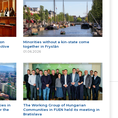
 on
Minorities without a kin-state come
ctive
together in Fryslân
01.06.2026
ies in
The Working Group of Hungarian
r the
Communities in FUEN held its meeting in
Bratislava