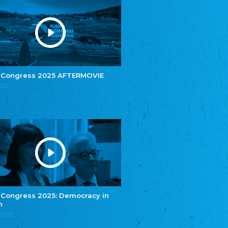
Youth of European Nationalities (YEN)
Youth of European Nationalities (YEN)
Zentralrat der Jenischen in Deutschland
e.V.
Central Council of Yenish in Germany
Zentralrat Deutscher Sinti und Roma
Central Council of German Sinti and Roma
 Congress 2025 AFTERMOVIE
Związek Polaków w Niemczech
025
Union of Poles in Germany
Bund Deutscher Nordschleswiger (BDN)
Federation of Germans in Northern Schleswig
Grænseforeningen
Danish Border Association
Eestimaa Rahvuste Ühendus
Estonian Union of National Minorities
Eestimaa Valgevenelaste Assotsiatsioon
Estonian Belorusian Association
 Congress 2025: Democracy in
Verein der Deutschen in Estland
n
Estonian German Society
.2025
Некоммерческое объединение “Русская