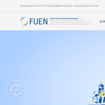
Федералистский Союз Европейских Национальностей
О 