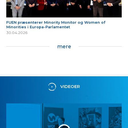
FUEN præsenterer Minority Monitor og Women of
Minorities i Europa-Parlamentet
30.04.2026
mere
VIDEOER