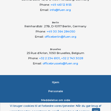
Phone:
+49 461 12 8 55
Email:
info@fuen.org
Berlin
Reinhardtstr. 27B, D-10117 Berlin, Germany
Phone:
+49 30 364 284050
Email:
officeberlin@fuen.org
Bruxelles
25 Rue d'Arlon, 1050 Bruxelles, Belgium
Phone:
+32 2 234 6101
,
+32 2 743 3028
Email:
officebrussels@fuen.org
Hjem
Personale
Meddelelse om side
Vi bruger cookies til at forbedre vores tjenester. Når du gør brug af
Erklæring om beskyttelse af personlige