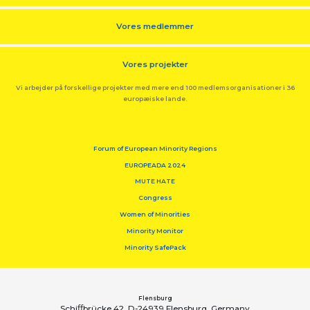
Vores medlemmer
Vores projekter
Vi arbejder på forskellige projekter med mere end 100 medlemsorganisationer i 36
europæiske lande.
Forum of European Minority Regions
EUROPEADA 2024
MUTE HATE
Congress
Women of Minorities
Minority Monitor
Minority SafePack
Flensburg
Schiﬀbrücke 42, D-24939 Flensburg, Germany