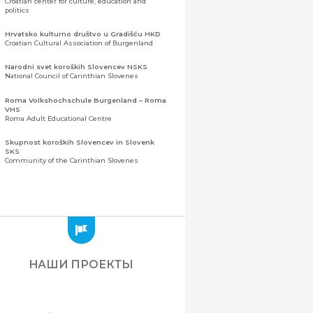
Croatian center for culture, education and
politics
Hrvatsko kulturno društvo u Gradišću HKD
Croatian Cultural Association of Burgenland
Narodni svet koroških Slovencev NSKS
National Council of Carinthian Slovenes
Roma Volkshochschule Burgenland – Roma
VHS
Roma Adult Educational Centre
Skupnost koroških Slovencev in Slovenk
SKS
Community of the Carinthian Slovenes
Zveza slovenskih organizacij na Koroškem
(ZSO)
Центральная ассоциация словенских
организаций Каринтии (ЗСО)
Zajednica Crnogoraca u Albaniji “ZCGA” -
Elbasan
Montenegrin Community in Albania “ZCGA” -
НАШИ ПРОЕКТЫ
Elbasan
Македонско Друштво "Илинден" Tирана
Macedonian Association “Ilinden” – Tirana