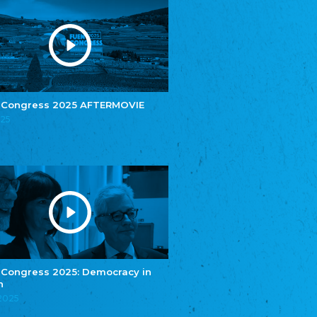
Youth of European Nationalities (YEN)
Youth of European Nationalities (YEN)
Zentralrat der Jenischen in Deutschland
e.V.
Central Council of Yenish in Germany
Zentralrat Deutscher Sinti und Roma
Central Council of German Sinti and Roma
 Congress 2025 AFTERMOVIE
Związek Polaków w Niemczech
025
Union of Poles in Germany
Bund Deutscher Nordschleswiger (BDN)
Federation of Germans in Northern Schleswig
Grænseforeningen
Danish Border Association
Eestimaa Rahvuste Ühendus
Estonian Union of National Minorities
Eestimaa Valgevenelaste Assotsiatsioon
Estonian Belorusian Association
 Congress 2025: Democracy in
Verein der Deutschen in Estland
n
Estonian German Society
.2025
Некоммерческое объединение “Русская