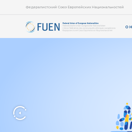
Федералистский Союз Европейских Национальностей
О 