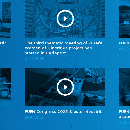
atic
The third thematic meeting of FUEN’s
FUEN
Women of Minorities project has
11.11.2
started in Budapest
02.12.2025
FUEN Congress 2025: Kloster Neustift
FUEN
actio
26.10.2025
25.10