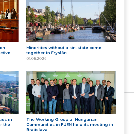
 on
Minorities without a kin-state come
ctive
together in Fryslân
01.06.2026
ies in
The Working Group of Hungarian
r the
Communities in FUEN held its meeting in
Bratislava