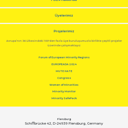
Üyelerimiz
Projelerimiz
Avrupa’nın 36 ülkesindeki 100'den fazla üye kuruluşumuzla birlikte çeşitli projeler
üzerinde çalışmaktayız
Forum of European Minority Regions
EUROPEADA 2024
MUTE HATE
Congress
Women of Minorities
Minority Monitor
Minority SafePack
Flensburg
Schiﬀbrücke 42, D-24939 Flensburg, Germany