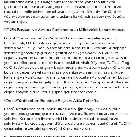
karekterize olmuş bu bölge tüm Macaristan'ı yansıtan bir ayna
görüntüsü arz etmiştir. Adıgeçen, esasen azınlıkların katılımını ve
muhafaza edilmesinin temel taşını oluşturan, ülkenin tümündeki
yüzlerce beldede uygulanan ulusların öz yönetim sistemine övgüler
yağdırmıştır.
* FUEN Başkanı ve Avrupa Parlamentosu Milletvekili Lorant Vincze:
Lorant Vincze, Macaristan'ın FUEN tarihindeki fevkalede yerinin
hatırlatarak, FUEN'in ilk kongresinin, demirperdenin yıkılması
sonrasında 1991 yılında, o zamanların komunist ülkesinin Budapeşte
şehrinde gerçekleştiğini dile getirdi ve ''32 yaşındaki bu oturum
organizasyonumuzun tarihinde bir dönüm noktası olmuş ve FUEN'in
yeni hedeflerine dair net bir işaret teşkil etmiştir.Böylece, FUEN'in Doğu
ve Orta Avrupa'ya açılışının başlangıcına damga vurmuştur. O tarihten
bu yana geçen on yıl sonrasında organizasyonlarımızın sayısı ikiye
katlamış ve FUEN, azınlıkların çıkarlarını gözeten Avrupa'nın en büyük
organizasyonu olarak gelişmiştir. Bizim bu gün, Avrupa ve uluslararası
organizasyonlarının güvenilir bir partneri, domine eden ve yöneten bir
organizasyon olduğumuz şüphe götürmemektedir.
* Pecs/Fünfkirchen Belediye Başkanı Attila Peterffy:
Pecs/Fünfkirchen şehri onbir ulusal azınlığın anayurdu olup, tarihi
yönden çok çeşitlilik, çok kültürlülük ve misafirperverlik arzeder. Pecs
şehrinin Kongre için ilham verici bir etkinlik mahalli olacağını ve
şehrimizin, burada yaşayan diğer uluslara da aynen yaptığı gibi, FUEN'in
çalışmalarını zenginleştireceğini ümid ediyorum.