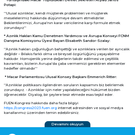
* Yurtdışındaki Macar Toplulukları Devlet Sekreteri Arpad Janos
Potapi:
''Ulusal azınlıklar, kendi müşterek problemleri ve müşterek
meselelerimiz hakkında düşünmeye devam etmelidirler.
Beklentilerimizi, Avrupa'nın karar vericilerine karşı formule etmek
zorundayız''
* Azınlık Hakları Kamu Denetmen Yardımcısı ve Avrupa Konseyi FCNM
Danışma Komisyonu Üyesi Bayan Elisabeth Sandor-Szalay:
''Azınlık hakları çoğunluğun bahşettiği ve azınlıklara verilen bir ayrıcalık
değildir – Bilakis farklı olma ve bireysel özgürlüğünü yaşayabilme
hakkıdır. Homojenlik yerine değerlerin takdir edilmesi ve çeşitlilik
kavramları, bizlerin Avrupa'da çaba vermemizi gerektiren elementer
hedefler olmalıdır''
* Macar Parlamentosu Ulusal Konsey Başkanı Emmerich Ritter:
''Azınlıklar politikasını ilgilendiren soruların kapsamını biz belirlemek
zorundayız. - Azınlıklar için neler yapılabileceğini hükümet bizden
öğrenecektir. Diyalog, bir şeylere tesir etmede esas teşkil eder.
FUEN-Kongresi hakkında daha fazla bilgiyi
https://congress2023.fuen.org
internet adresinden ve sosyal medya
kanallarımız üzerinden temin edebilirsiniz.
Devamını okuyun