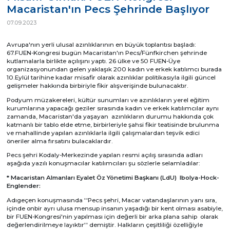
Macaristan'ın Pecs Şehrinde Başlıyor
07.09.2023
Avrupa'nın yerli ulusal azınlıklarının en büyük toplantısı başladı:
67.FUEN-Kongresi bugün Macaristan'ın Pecs/Fünfkirchen şehrinde
kutlamalarla birlikte açılışını yaptı. 26 ülke ve 50 FUEN-Üye
organizasyonundan gelen yaklaşık 200 kadın ve erkek katılımcı burada
10.Eylül tarihine kadar misafir olarak azınlıklar politikasıyla ilgili güncel
gelişmeler hakkında birbiriyle fikir alışverişinde bulunacaktır.
Podyum müzakereleri, kültür sunumları ve azınlıkların yerel eğitim
kurumlarına yapacağı geziler sırasında kadın ve erkek katılımcılar aynı
zamanda, Macaristan'da yaşayan azınlıkların durumu hakkında çok
katmanlı bir tablo elde etme, birbirleriyle şahsi fikir teatisinde brulunma
ve mahallinde yapılan azınlıklarla ilgili çalışmalardan teşvik edici
öneriler alma fırsatını bulacaklardır.
Pecs şehri Kodaly-Merkezinde yapılan resmi açılış sırasında adları
aşağıda yazılı konuşmacılar katılımcıları şu sözlerle selamladılar:
* Macaristan Almanları Eyalet Öz Yönetimi Başkanı (LdU) Ibolya-Hock-
Englender:
Adıgeçen konuşmasında ''Pecs şehri, Macar vatandaşlarının yanı sıra,
içinde onbir ayrı ulusa mensup insanın yaşadığı bir kent olması asabiyle,
bir FUEN-Kongresi'nin yapılması için değerli bir arka plana sahip olarak
değerlendirilmeye layıktır'' demiştir. Halkların çeşitliliği özelliğiyle