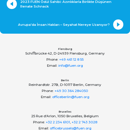
2023 FUEN Ödül Sahibi: Azınlıklarla Birlikte Düşünen
Renate Schnack
Avrupa'da İnsan Hakları – Seyahat Nereye Uzanıyor?
Flensburg
Schiﬀbrücke 42, D-24939 Flensburg, Germany
Phone:
+49 461 12 8 55
Email:
info@fuen.org
Berlin
Reinhardtstr. 27B, D-10117 Berlin, Germany
Phone:
+49 30 364 284050
Email:
officeberlin@fuen.org
Bruxelles
25 Rue d'Arlon, 1050 Bruxelles, Belgium
Phone:
+32 2 234 6101
,
+32 2 743 3028
Email:
officebrussels@fuen.org