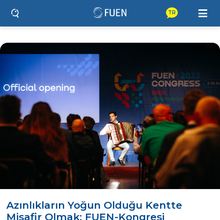
TR
Azınlıkların Yoğun Olduğu Kentte
Misafir Olmak: FUEN-Kongresi