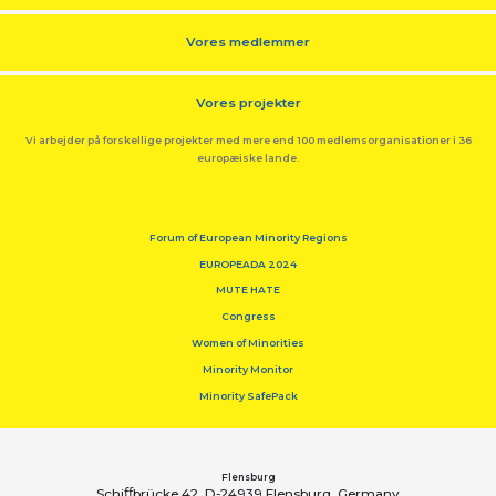
Vores medlemmer
Vores projekter
Vi arbejder på forskellige projekter med mere end 100 medlemsorganisationer i 36
europæiske lande.
Forum of European Minority Regions
EUROPEADA 2024
MUTE HATE
Congress
Women of Minorities
Minority Monitor
Minority SafePack
Flensburg
Schiﬀbrücke 42, D-24939 Flensburg, Germany