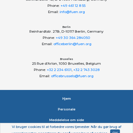
Phone:
+49 461 12 8 55
Email:
info@fuen.org
Berlin
Reinhardtstr. 27B, D-10117 Berlin, Germany
Phone:
+49 30 364 284050
Email:
officeberlin@fuen.org
Bruxelles
25 Rue d'Arlon, 1050 Bruxelles, Belgium
Phone:
+32 2 234 6101
,
+32 2 743 3028
Email:
officebrussels@fuen.org
Hjem
Personale
Meddelelse om side
Vi bruger cookies til at forbedre vores tjenester. Når du gør brug af
Erklæring om beskyttelse af personlige