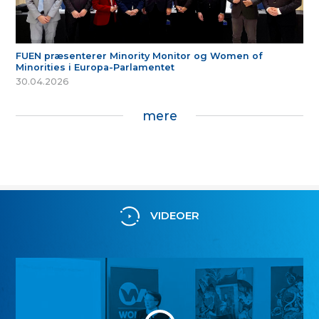
FUEN præsenterer Minority Monitor og Women of
Minorities i Europa-Parlamentet
30.04.2026
mere
VIDEOER