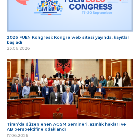
2026 FUEN Kongresi: Kongre web sitesi yayında, kayıtlar
başladı
23.06.2026
Tiran’da düzenlenen AGSM Semineri, azınlık hakları ve
AB perspektifine odaklandı
17.06.2026