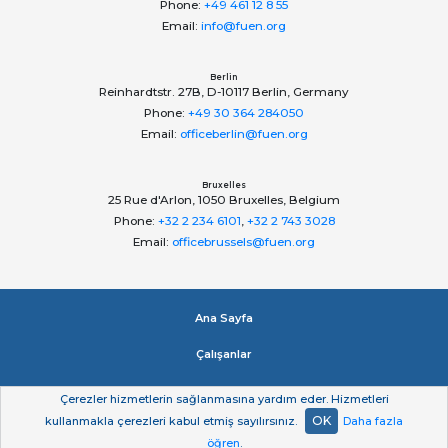
Phone:
+49 461 12 8 55
Email:
info@fuen.org
Berlin
Reinhardtstr. 27B, D-10117 Berlin, Germany
Phone:
+49 30 364 284050
Email:
officeberlin@fuen.org
Bruxelles
25 Rue d'Arlon, 1050 Bruxelles, Belgium
Phone:
+32 2 234 6101
,
+32 2 743 3028
Email:
officebrussels@fuen.org
Ana Sayfa
Çalışanlar
Impressum
Çerezler hizmetlerin sağlanmasına yardım eder. Hizmetleri
OK
kullanmakla çerezleri kabul etmiş sayılırsınız.
Daha fazla
Gizlilik beyan
öğren
.