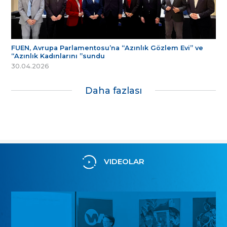
FUEN, Avrupa Parlamentosu’na “Azınlık Gözlem Evi” ve
“Azınlık Kadınlarını ”sundu
30.04.2026
Daha fazlası
VIDEOLAR