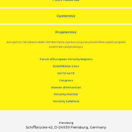
Üyelerimiz
Projelerimiz
Avrupa’nın 36 ülkesindeki 100'den fazla üye kuruluşumuzla birlikte çeşitli projeler
üzerinde çalışmaktayız
Forum of European Minority Regions
EUROPEADA 2024
MUTE HATE
Congress
Women of Minorities
Minority Monitor
Minority SafePack
Flensburg
Schiﬀbrücke 42, D-24939 Flensburg, Germany