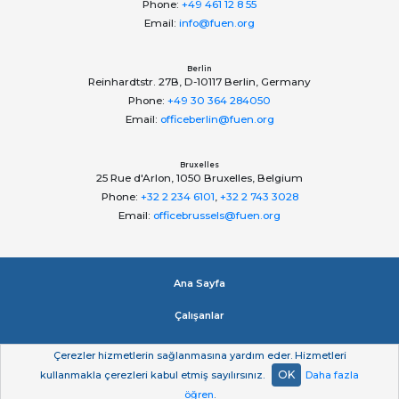
Phone:
+49 461 12 8 55
Email:
info@fuen.org
Berlin
Reinhardtstr. 27B, D-10117 Berlin, Germany
Phone:
+49 30 364 284050
Email:
officeberlin@fuen.org
Bruxelles
25 Rue d'Arlon, 1050 Bruxelles, Belgium
Phone:
+32 2 234 6101
,
+32 2 743 3028
Email:
officebrussels@fuen.org
Ana Sayfa
Çalışanlar
Impressum
Çerezler hizmetlerin sağlanmasına yardım eder. Hizmetleri
OK
kullanmakla çerezleri kabul etmiş sayılırsınız.
Daha fazla
Gizlilik beyan
öğren
.