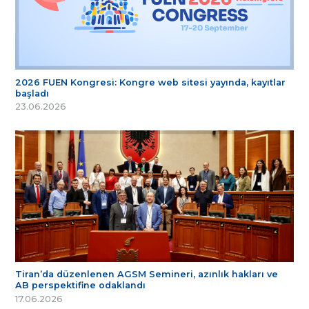
2026 FUEN Kongresi: Kongre web sitesi yayında, kayıtlar
başladı
23.06.2026
Tiran’da düzenlenen AGSM Semineri, azınlık hakları ve
AB perspektifine odaklandı
17.06.2026