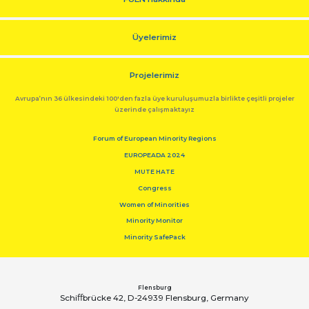
Üyelerimiz
Projelerimiz
Avrupa’nın 36 ülkesindeki 100'den fazla üye kuruluşumuzla birlikte çeşitli projeler
üzerinde çalışmaktayız
Forum of European Minority Regions
EUROPEADA 2024
MUTE HATE
Congress
Women of Minorities
Minority Monitor
Minority SafePack
Flensburg
Schiﬀbrücke 42, D-24939 Flensburg, Germany