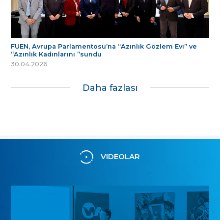
FUEN, Avrupa Parlamentosu’na “Azınlık Gözlem Evi” ve
“Azınlık Kadınlarını ”sundu
30.04.2026
Daha fazlası
VIDEOLAR