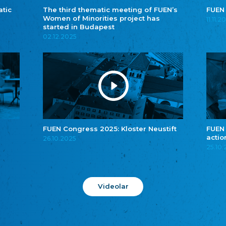
atic
The third thematic meeting of FUEN’s
FUEN
Women of Minorities project has
11.11.2
started in Budapest
02.12.2025
FUEN Congress 2025: Kloster Neustift
FUEN
actio
26.10.2025
25.10
Videolar