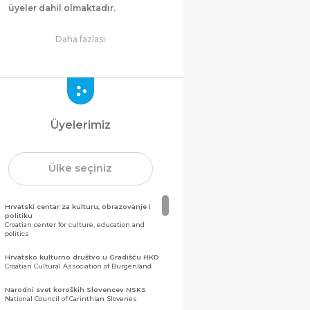
üyeler dahil olmaktadır.
Daha fazlası
Üyelerimiz
Ülke seçiniz
Hrvatski centar za kulturu, obrazovanje i
politiku
Croatian center for culture, education and
politics
Hrvatsko kulturno društvo u Gradišću HKD
Croatian Cultural Association of Burgenland
Narodni svet koroških Slovencev NSKS
National Council of Carinthian Slovenes