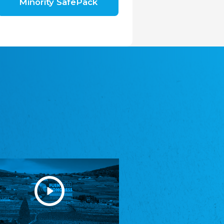
Minority SafePack
Avrupa Bati Trakya Türk Federasyonu
ABTTF
Federation of Western Thrace Turks in Europe
DOMOWINA - Zwjazk Łužiskich Serbow z.
t./Zwězk Łužyskich Serbow z. t.
Domowina – Association of Lusatian Sorbs
Frasche Rädj seksjoon nord
Frisian Council Section North
Friisk Foriining
Frisian Association
Heimatverein Saterland - Seelter Buund e.V.
Association Seelter Buund
Sydslesvigsk Forening e. V.
South Schleswig Association
Youth of European Nationalities (YEN)
Youth of European Nationalities (YEN)
Zentralrat der Jenischen in Deutschland
e.V.
Central Council of Yenish in Germany
Zentralrat Deutscher Sinti und Roma