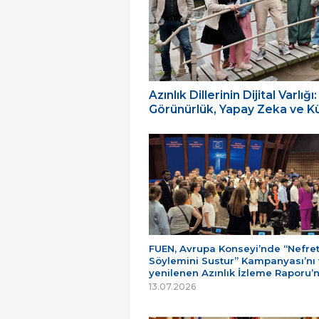
Azınlık Dillerinin Dijital Varl
Görünürlük, Yapay Zeka ve Küç
FUEN, Avrupa Konseyi’nde “Nefre
Söylemini Sustur” Kampanyası’nı
yenilenen Azınlık İzleme Raporu’
13.07.2026