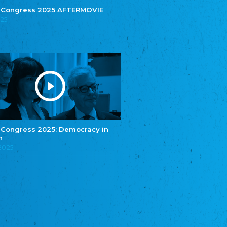
Central Council of German Sinti and Roma
 Congress 2025 AFTERMOVIE
025
Związek Polaków w Niemczech
Union of Poles in Germany
Bund Deutscher Nordschleswiger (BDN)
Federation of Germans in Northern Schleswig
Grænseforeningen
Danish Border Association
Eestimaa Rahvuste Ühendus
Estonian Union of National Minorities
Eestimaa Valgevenelaste Assotsiatsioon
Estonian Belorusian Association
 Congress 2025: Democracy in
n
Verein der Deutschen in Estland
Estonian German Society
.2025
Некоммерческое объединение “Русская
школа Эстонии”
NGO "Russian School of Estonia"
Союз Славянских просветительных и
благотворительных обществ
Union of Russian Educational and Charitable
Societies in Estonia