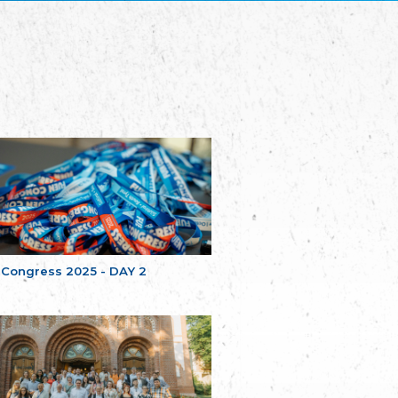
Plataforma per la Llengua
The Pro-Language Platform Association
Associacion Occitana de Fotbòl
Occitania Football Association
Comité d´Action Régionale de Bretagne -
Poellgor evit Breizh
Committee for regional action in Brittany
EL - le Mouvement d'Alsace-Lorraine
Elsaß-Lothringischer Volksbund EL
Skol Uhel Ar Vro – Institut Culturel de
Bretagne
The Cultural Institute of Brittany
Unser Land
Our Country
 Congress 2025 - DAY 2
Svenska Finlands folkting/Folktinget
The Swedish Assembly of Finland
Assoziation der Deutschen Georgiens
"Einung"
Association of Germans of Georgia “Einung”
საერთო სამოქალაქო მოძრაობა -
მრავალეროვანი საქართველო
Public Movement Multinational Georgia