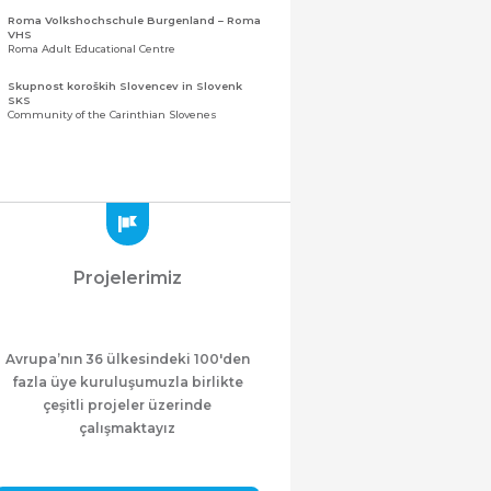
Roma Volkshochschule Burgenland – Roma
VHS
Roma Adult Educational Centre
Skupnost koroških Slovencev in Slovenk
SKS
Community of the Carinthian Slovenes
Zveza slovenskih organizacij na Koroškem
(ZSO)
Central Association of Slovene Organisations in
Carinthia (ZSO)
Zajednica Crnogoraca u Albaniji “ZCGA” -
Elbasan
Montenegrin Community in Albania “ZCGA” -
Projelerimiz
Elbasan
Македонско Друштво "Илинден" Tирана
Macedonian Association “Ilinden” – Tirana
Avrupa’nın 36 ülkesindeki 100'den
Meshet Türkleri Cemiyeti Azerbaycan’da
“VATAN”
fazla üye kuruluşumuzla birlikte
"Vatan" Public Union of Ahiska Turks living in
çeşitli projeler üzerinde
Azerbaijan
çalışmaktayız
ProDG
ProDG