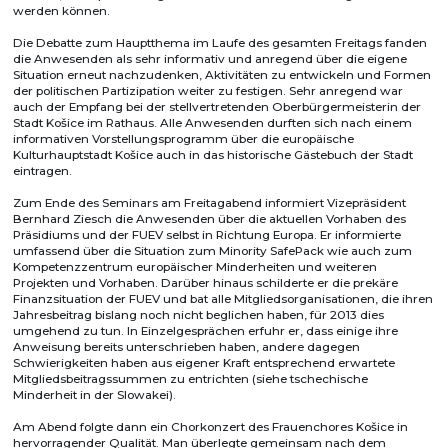
werden können.
Die Debatte zum Hauptthema im Laufe des gesamten Freitags fanden
die Anwesenden als sehr informativ und anregend über die eigene
Situation erneut nachzudenken, Aktivitäten zu entwickeln und Formen
der politischen Partizipation weiter zu festigen. Sehr anregend war
auch der Empfang bei der stellvertretenden Oberbürgermeisterin der
Stadt Košice im Rathaus. Alle Anwesenden durften sich nach einem
informativen Vorstellungsprogramm über die europäische
Kulturhauptstadt Košice auch in das historische Gästebuch der Stadt
eintragen.
Zum Ende des Seminars am Freitagabend informiert Vizepräsident
Bernhard Ziesch die Anwesenden über die aktuellen Vorhaben des
Präsidiums und der FUEV selbst in Richtung Europa. Er informierte
umfassend über die Situation zum Minority SafePack wie auch zum
Kompetenzzentrum europäischer Minderheiten und weiteren
Projekten und Vorhaben. Darüber hinaus schilderte er die prekäre
Finanzsituation der FUEV und bat alle Mitgliedsorganisationen, die ihren
Jahresbeitrag bislang noch nicht beglichen haben, für 2013 dies
umgehend zu tun. In Einzelgesprächen erfuhr er, dass einige ihre
Anweisung bereits unterschrieben haben, andere dagegen
Schwierigkeiten haben aus eigener Kraft entsprechend erwartete
Mitgliedsbeitragssummen zu entrichten (siehe tschechische
Minderheit in der Slowakei).
Am Abend folgte dann ein Chorkonzert des Frauenchores Košice in
hervorragender Qualität. Man überlegte gemeinsam nach dem