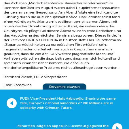
das Vorhaben „Minderheitenfestival slawischer Minderheiten“ im
kommenden Jahr im August waren dabei Hauptinformationspunkte
der gemeinsamen Begegnung. Am Abend folgte eine fachkundige
Führung durch die Kulturhauptstadt Košice. Das Seminar selbst fand
einen würdigen Ausklang am geselligen gemeinsamen Abend mit
musikalischer Umrahmung mit einer Band, die insbesondere die
Countrymusik pflegt. Bei diesem Abend wurden erste Gedanken und
das Hauptthema des nächsten Seminars besprochen. Dieses findet in
der Zeit vom 06.11. bis 09.11.2014 in Bautzen statt. Das Hauptthema soll
„Zugangsmöglichkeiten zu europäischen Fördertöpfen“ sein.
Insgesamt hatten die Teilnehmer auch in Gesprächen mehrfach
geäußert, dass sie von der FUEV weitere pragmatische Ideen und
Vorhaben wünschen die dazu beitragen, dass man sich kulturell und
sprachlich einander näher kommt und dabei auch
minderheitenpolitische Probleme nicht außeracht gelassen werden.
Bernhard Ziesch, FUEV-Vizepräsident
Foto: Domowina
Devamını okuyun
FUEN Vice-President Halit Habipoğlu: Sharing the same
fate, Europe’s national minorities of 100 Millions are in
solidarity with Crimean Tatars.
Minorities lodge an appeal in Luxemburg against the