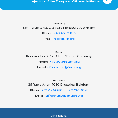
rejection of the European Citizens’ Initiative
Flensburg
Schiﬀbrücke 42, D-24939 Flensburg, Germany
Phone:
+49 461 12 8 55
Email:
info@fuen.org
Berlin
Reinhardtstr. 27B, D-10117 Berlin, Germany
Phone:
+49 30 364 284050
Email:
officeberlin@fuen.org
Bruxelles
25 Rue d'Arlon, 1050 Bruxelles, Belgium
Phone:
+32 2 234 6101
,
+32 2 743 3028
Email:
officebrussels@fuen.org
Ana Sayfa