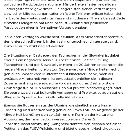
politischen Partizipation nationaler Minderheiten in den jeweiligen
Herbergsstaaten“ gewidmet. Die angereisten sieben Vertretungen
slawischer Mitgliedsorganisationen (siehe Teilnehmerliste) haben sich
im Laufe des Freitags sehr umfassend mit diesem Thema befasst. Jede
einzelne Delegation hat über ihren Ist-Zustand der politischen
Partizipation einen informativen Vortrag gehalten.
Bei diesen Vorträgen wurde sehr deutlich, dass Minderheitenrechte in
den unterschiedlichen Ländern sehr unterschiedlich geregelt sind,
zum Teil auch strikt negiert werden.
Die Situation der Gastgeber, der Tschechen in der Slowakei ist dabei
eher als ein negatives Beispiel zu bezeichnen. Seit der Teilung
Tschechiens und der Slowakei vor mehr als 20 Jahren entstanden die
neuen Minderheiten, die bis zur Gegenwart kein Minderheitenrecht
genießen. Weder vom Mutterstaat auf bilateraler Ebene, noch als
ansässige Minderheit vom Herbergsstaat genießen sie in diesem
Zusammenhang irgendwelche Förderansprüche. Deshalb ist die
Grundlage für ihr Tun ausschließlich auf private Initiativen gegründet.
Sie begrenzt sich auf kulturelle Vorhaben und Projekte, so auch auf die
Pflege der Sprache durch kulturelle Aktivitäten.
Ebenso die Ruthenen aus der Ukraine, die staatlicherseits keine
Förderung und Anerkennung genießen. Etwa 1 Million Angehörige der
Minderheit bemühen sich seit Jahren um Formen der kulturellen
Autonomie, die ihnen jedoch versagt bleiben. Deren 5.
Jahreshauptversammlung (Kongress) richtete sich deshalb mit einer
Petition an das FUEV-Präsidium und bittet dieses mit Nachdruck, das