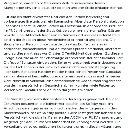
Programm, wie man mittels eines Kulturaustausches diesen
Klangkörper etwa in die Lausitz oder an anderer Stelle einladen könnte.
Für alle ein nicht erwartetes und von den Sorben hervorragend
vorbereitetes Ereignis war ein literarischer Abend zur Persönlichkeit von
Johannes Bocatius, einen Sorben aus Vetschau in der Niederlausitz, der
im 17. Jahrhundert in der Stadt Košice zu einem namenhaften Bürger
wurde. Eine Bibliothek trägt seinen Namen und weitere Gedenktafeln
sind in der Stadt an diese Persönlichkeit erinnernd angebracht. Die
Biografie zur Persönlichkeit wurde von Frau Dr. Teichmann in
sorbischer, tschechischer und deutscher Sprache erarbeitet, übersetzt
und zu diesem Anlass vor Ort der Öffentlichkeit übergeben. Zu diesem
Ereignis wurde auch der ehemalige Premierminister der Slowakei Herr
Dr. Rudolf Schuster eingeladen. Seine Anwesenheit war insbesondere
für die Tschechen in der Slowakei eine nichterwartete Begegnung.
Herr Schuster selbst hat sich mit der historischen Person von Bocatius
sehr umfassend beschäftigt und dafür eingesetzt, dass auch in seiner
Geburtsstadt in Vetschau eine entsprechende Gedenktafel angebracht
wurde. Im persönlichen Gespräch mit ihm konnten viele Fakten zur
Person von Bocatius sehr deutlich dargestellt werden.
Der Samstag war dem Kennenlernen der Region gewidmet. Bei der
Exkursion besuchten die Teilnehmer das Schloss Spišský hrad. Im
Anschluss daran gab es ein wohlschmeckendes Mittagessen in den
Klostermauern im Ort Spišský pohrad. Beim Mittagsstisch konnte eine
Persönlichkeit, die sich im Rahmen der AGDM der FUEV angagiert und
Angehöriger der Deutschen Minderheit ist, kennegelernt werden. Die
Vorstellung eines europäischen Kulturzentrums in diesen Mäuern und