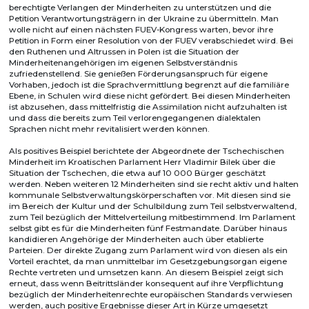
berechtigte Verlangen der Minderheiten zu unterstützen und die
Petition Verantwortungsträgern in der Ukraine zu übermitteln. Man
wolle nicht auf einen nächsten FUEV-Kongress warten, bevor ihre
Petition in Form einer Resolution von der FUEV verabschiedet wird. Bei
den Ruthenen und Altrussen in Polen ist die Situation der
Minderheitenangehörigen im eigenen Selbstverständnis
zufriedenstellend. Sie genießen Förderungsanspruch für eigene
Vorhaben, jedoch ist die Sprachvermittlung begrenzt auf die familiäre
Ebene, in Schulen wird diese nicht gefördert. Bei diesen Minderheiten
ist abzusehen, dass mittelfristig die Assimilation nicht aufzuhalten ist
und dass die bereits zum Teil verlorengegangenen dialektalen
Sprachen nicht mehr revitalisiert werden können.
Als positives Beispiel berichtete der Abgeordnete der Tschechischen
Minderheit im Kroatischen Parlament Herr Vladimir Bilek über die
Situation der Tschechen, die etwa auf 10 000 Bürger geschätzt
werden. Neben weiteren 12 Minderheiten sind sie recht aktiv und halten
kommunale Selbstverwaltungskörperschaften vor. Mit diesen sind sie
im Bereich der Kultur und der Schulbildung zum Teil selbstverwaltend,
zum Teil bezüglich der Mittelverteilung mitbestimmend. Im Parlament
selbst gibt es für die Minderheiten fünf Festmandate. Darüber hinaus
kandidieren Angehörige der Minderheiten auch über etablierte
Parteien. Der direkte Zugang zum Parlament wird von diesen als ein
Vorteil erachtet, da man unmittelbar im Gesetzgebungsorgan eigene
Rechte vertreten und umsetzen kann. An diesem Beispiel zeigt sich
erneut, dass wenn Beitrittsländer konsequent auf ihre Verpflichtung
bezüglich der Minderheitenrechte europäischen Standards verwiesen
werden, auch positive Ergebnisse dieser Art in Kürze umgesetzt